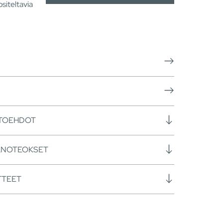
siteltavia
HTOEHDOT
ANOTEOKSET
TTEET