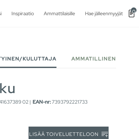
0
i
Inspiraatio
Ammattilaisille
Hae jälleenmyyjät
TYINEN/KULUTTAJA
AMMATILLINEN
tku
1637389 02 |
EAN-nr:
7393792221733
LISÄÄ TOIVELUETTELOON