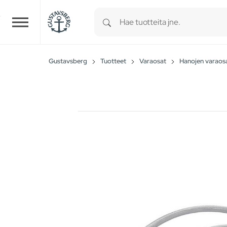
Type 1 or more characters for r
Skip to main content
Gustavsberg
Tuotteet
Varaosat
Hanojen varaos