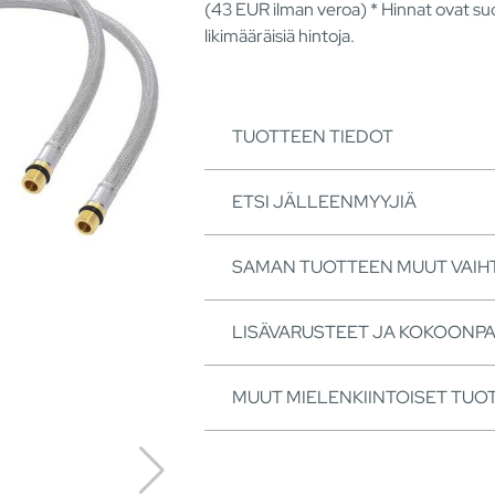
(43
EUR
ilman veroa) * Hinnat ovat suo
likimääräisiä hintoja.
TUOTTEEN TIEDOT
ETSI JÄLLEENMYYJIÄ
SAMAN TUOTTEEN MUUT VAI
LISÄVARUSTEET JA KOKOONP
MUUT MIELENKIINTOISET TUO