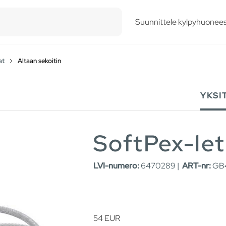
esults.
Suunnittele kylpyhuonees
at
Altaan sekoitin
YKSI
SoftPex-le
LVI-numero:
6470289 |
ART-nr:
GB4
54
EUR