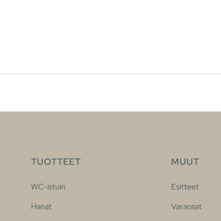
TUOTTEET
MUUT
WC-istuin
Esitteet
Hanat
Varaosat