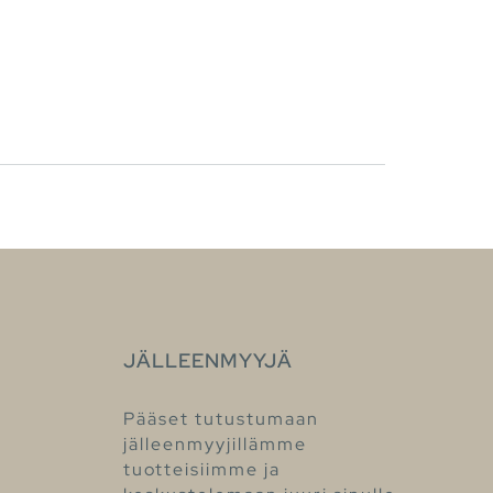
JÄLLEENMYYJÄ
Pääset tutustumaan
jälleenmyyjillämme
tuotteisiimme ja