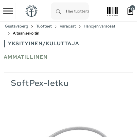
0
Skip to main content
Type 1 or more characters for results.
Gustavsberg
Tuotteet
Varaosat
Hanojen varaosat
Altaan sekoitin
YKSITYINEN/KULUTTAJA
AMMATILLINEN
SoftPex-letku