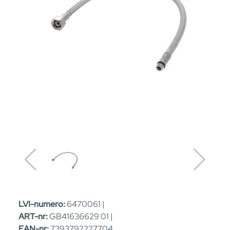
LVI-numero:
6470061 |
ART-nr:
GB41636629 01 |
EAN-nr:
7393792227704