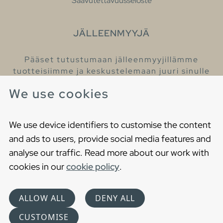
Saavutettavuusseloste
JÄLLEENMYYJÄ
Pääset tutustumaan jälleenmyyjillämme
tuotteisiimme ja keskustelemaan juuri sinulle
sopivista kylpyhuonetuotteista
We use cookies
Löydä lähin jälleenmyyjäsi
We use device identifiers to customise the content
and ads to users, provide social media features and
analyse our traffic. Read more about our work with
cookies in our
cookie policy
.
Copyright © 2021 Gustavsberg. All Rights Reserved
Cookies
Privacy statement
ALLOW ALL
DENY ALL
Choose language
CUSTOMISE