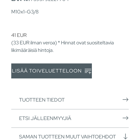
M10x1-G3/8
41
EUR
(33
EUR
ilman veroa) * Hinnat ovat suositeltavia
likimääräisiä hintoja.
LISÄÄ TOIVELUETTELOON
TUOTTEEN TIEDOT
ETSI JÄLLEENMYYJIÄ
SAMAN TUOTTEEN MUUT VAIHTOEHDOT