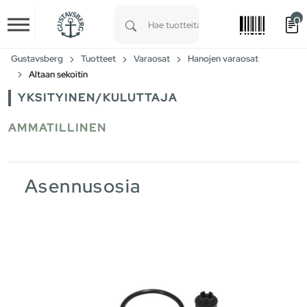
0
Skip to main content
Type 1 or more characters for results.
Gustavsberg
Tuotteet
Varaosat
Hanojen varaosat
Altaan sekoitin
YKSITYINEN/KULUTTAJA
AMMATILLINEN
Asennusosia