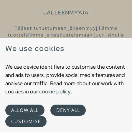
JÄLLEENMYYJÄ
Pääset tutustumaan jälleenmyyjillämme
tuotteisiimme ja keskustelemaan juuri sinulle
sopivista kylpyhuonetuotteista
We use cookies
Löydä lähin jälleenmyyjäsi
We use device identifiers to customise the content
and ads to users, provide social media features and
analyse our traffic. Read more about our work with
cookies in our
cookie policy
.
Copyright © 2021 Gustavsberg. All Rights Reserved
Cookies
Privacy statement
ALLOW ALL
DENY ALL
Choose language
CUSTOMISE