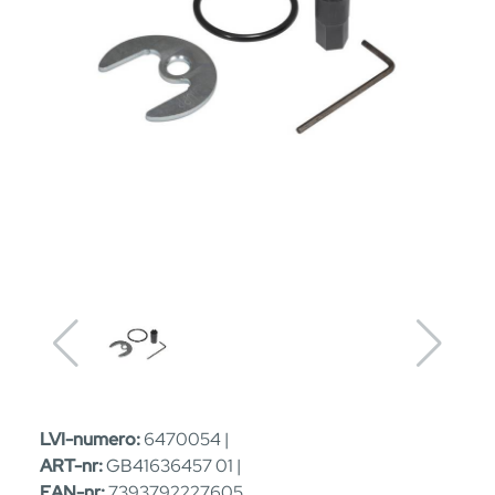
LVI-numero:
6470054 |
ART-nr:
GB41636457 01 |
EAN-nr:
7393792227605