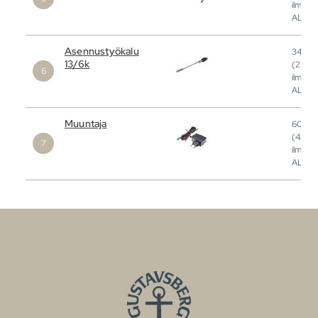
ilman
ALV)
Asennustyökalu
34
EU
13/6k
(27
E
ilman
ALV)
Muuntaja
60
EU
(48
E
ilman
ALV)