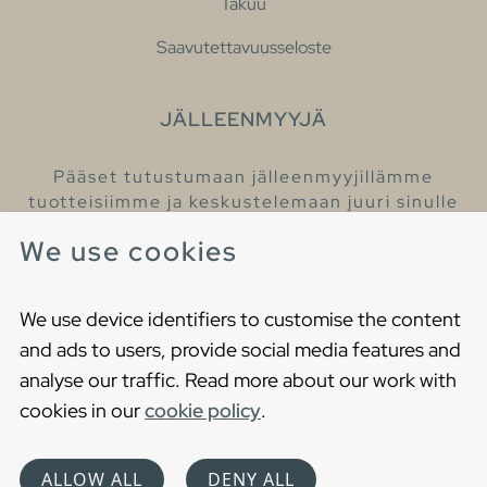
Takuu
Saavutettavuusseloste
JÄLLEENMYYJÄ
Pääset tutustumaan jälleenmyyjillämme
tuotteisiimme ja keskustelemaan juuri sinulle
sopivista kylpyhuonetuotteista
We use cookies
Löydä lähin jälleenmyyjäsi
We use device identifiers to customise the content
and ads to users, provide social media features and
analyse our traffic. Read more about our work with
cookies in our
cookie policy
.
Copyright © 2021 Gustavsberg. All Rights Reserved
Cookies
Privacy statement
ALLOW ALL
DENY ALL