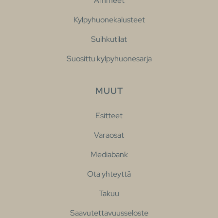
Ammeet
Kylpyhuonekalusteet
Suihkutilat
Suosittu kylpyhuonesarja
MUUT
Esitteet
Varaosat
Mediabank
Ota yhteyttä
Takuu
Saavutettavuusseloste