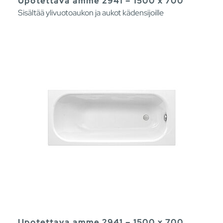
Upotettava amme 2941 – 1500 x 700
Sisältää ylivuotoaukon ja aukot kädensijoille
Upotettava amme 2941 – 1500 x 700