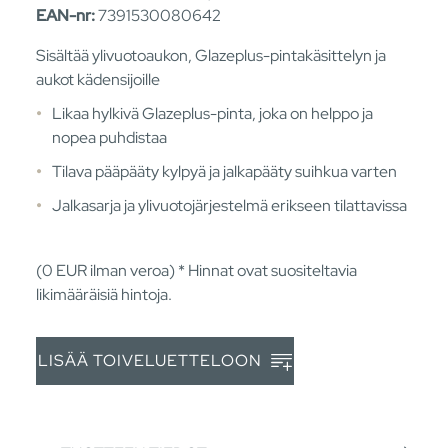
EAN-nr:
7391530080642
Sisältää ylivuotoaukon, Glazeplus-pintakäsittelyn ja
aukot kädensijoille
Likaa hylkivä Glazeplus-pinta, joka on helppo ja
nopea puhdistaa
Tilava pääpääty kylpyä ja jalkapääty suihkua varten
Jalkasarja ja ylivuotojärjestelmä erikseen tilattavissa
(0
EUR
ilman veroa) * Hinnat ovat suositeltavia
likimääräisiä hintoja.
LISÄÄ TOIVELUETTELOON