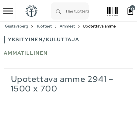
0
Skip to main content
Type 1 or more characters for results.
Gustavsberg
Tuotteet
Ammeet
Upotettava amme
YKSITYINEN/KULUTTAJA
AMMATILLINEN
Upotettava amme 2941 –
1500 x 700