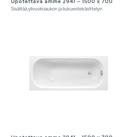
Upotettava amme 2941 – 1500 x 700
Sisältää ylivuotoaukon ja liukuestekäsittelyn