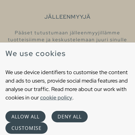
JÄLLEENMYYJÄ
Pääset tutustumaan jälleenmyyjillämme
tuotteisiimme ja keskustelemaan juuri sinulle
sopivista kylpyhuonetuotteista
We use cookies
Löydä lähin jälleenmyyjäsi
We use device identifiers to customise the content
and ads to users, provide social media features and
analyse our traffic. Read more about our work with
cookies in our
cookie policy
.
Copyright © 2021 Gustavsberg. All Rights Reserved
Cookies
Privacy statement
ALLOW ALL
DENY ALL
Choose language
CUSTOMISE