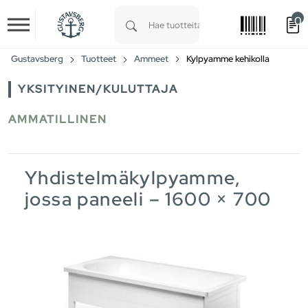
0
Skip to main content
Type 1 or more characters for results.
Gustavsberg
Tuotteet
Ammeet
Kylpyamme kehikolla
YKSITYINEN/KULUTTAJA
AMMATILLINEN
Yhdistelmäkylpyamme,
jossa paneeli – 1600 × 700