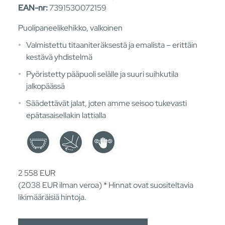
EAN-nr:
7391530072159
Puolipaneelikehikko, valkoinen
Valmistettu titaaniteräksestä ja emalista – erittäin
kestävä yhdistelmä
Pyöristetty pääpuoli selälle ja suuri suihkutila
jalkopäässä
Säädettävät jalat, joten amme seisoo tukevasti
epätasaisellakin lattialla
2 558
EUR
(2038
EUR
ilman veroa) * Hinnat ovat suositeltavia
likimääräisiä hintoja.