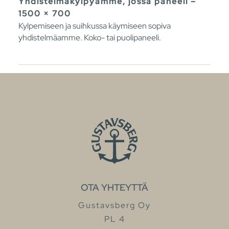
Yhdistelmäkylpyamme, jossa paneeli –
1500 × 700
Kylpemiseen ja suihkussa käymiseen sopiva
yhdistelmäamme. Koko- tai puolipaneeli.
OTA YHTEYTTÄ
Gustavsberg Oy
PL 4