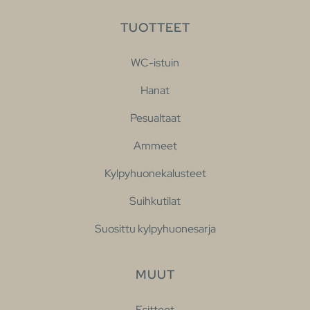
TUOTTEET
WC-istuin
Hanat
Pesualtaat
Ammeet
Kylpyhuonekalusteet
Suihkutilat
Suosittu kylpyhuonesarja
MUUT
Esitteet