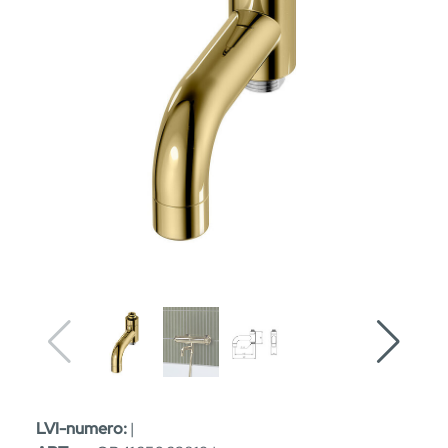
LVI-numero:
|