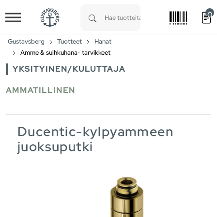
0
Skip to main content
Type 1 or more characters for results.
Gustavsberg
Tuotteet
Hanat
Amme & suihkuhana- tarvikkeet
YKSITYINEN/KULUTTAJA
AMMATILLINEN
Ducentic-kylpyammeen
juoksuputki