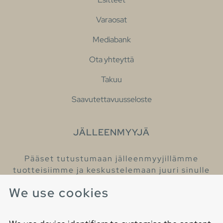
Varaosat
Mediabank
Ota yhteyttä
Takuu
Saavutettavuusseloste
JÄLLEENMYYJÄ
Pääset tutustumaan jälleenmyyjillämme
tuotteisiimme ja keskustelemaan juuri sinulle
sopivista kylpyhuonetuotteista
We use cookies
Löydä lähin jälleenmyyjäsi