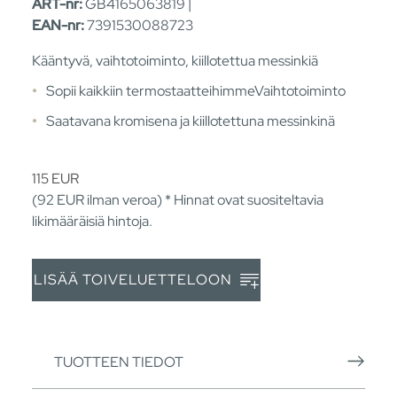
ART-nr:
GB4165063819 |
EAN-nr:
7391530088723
Kääntyvä, vaihtotoiminto, kiillotettua messinkiä
Sopii kaikkiin termostaatteihimmeVaihtotoiminto
Saatavana kromisena ja kiillotettuna messinkinä
115
EUR
(92
EUR
ilman veroa) * Hinnat ovat suositeltavia
likimääräisiä hintoja.
LISÄÄ TOIVELUETTELOON
TUOTTEEN TIEDOT