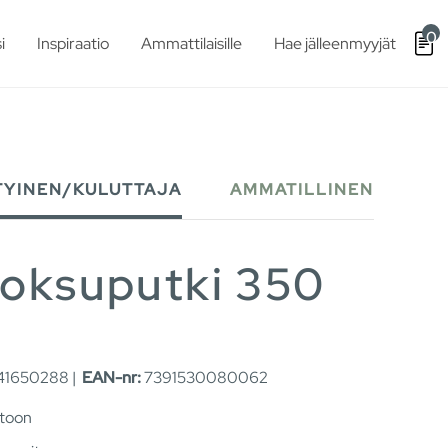
0
i
Inspiraatio
Ammattilaisille
Hae jälleenmyyjät
TYINEN/KULUTTAJA
AMMATILLINEN
uoksuputki 350
1650288 |
EAN-nr:
7391530080062
ntoon