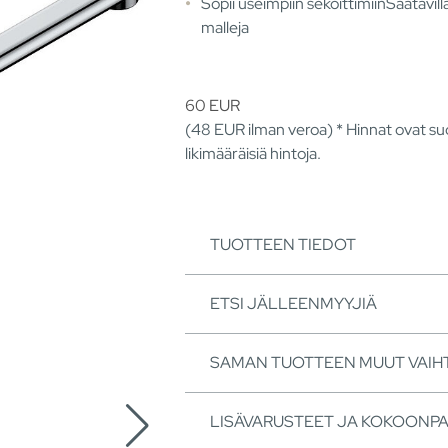
Sopii useimpiin sekoittimiinSaatavill
malleja
60
EUR
(48
EUR
ilman veroa) * Hinnat ovat suo
likimääräisiä hintoja.
TUOTTEEN TIEDOT
ETSI JÄLLEENMYYJIÄ
SAMAN TUOTTEEN MUUT VAI
LISÄVARUSTEET JA KOKOONP