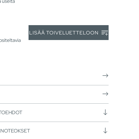
a useita
LISÄÄ TOIVELUETTELOON
siteltavia
HTOEHDOT
ANOTEOKSET