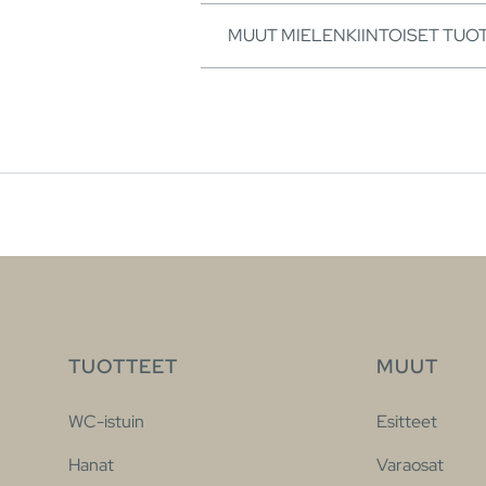
MUUT MIELENKIINTOISET TUO
TUOTTEET
MUUT
WC-istuin
Esitteet
Hanat
Varaosat