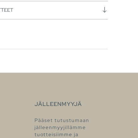
TTEET
JÄLLEENMYYJÄ
Pääset tutustumaan
jälleenmyyjillämme
tuotteisiimme ja