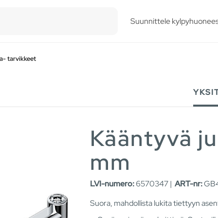
esults.
Suunnittele kylpyhuonees
- tarvikkeet
YKSI
Kääntyvä j
mm
LVI-numero:
6570347 |
ART-nr:
GB4
Suora, mahdollista lukita tiettyyn ase