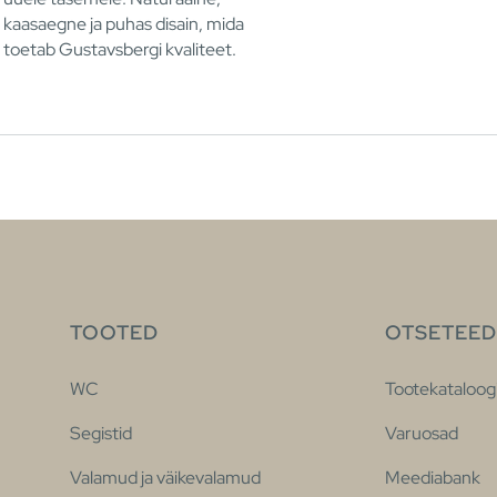
kaasaegne ja puhas disain, mida
toetab Gustavsbergi kvaliteet.
TOOTED
OTSETEED
WC
Tootekataloog
Segistid
Varuosad
Valamud ja väikevalamud
Meediabank