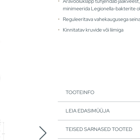
Äravooluklapp tühjendab jääkveest,
minimeerida Legionella-bakterite 
Reguleeritava vahekaugusega seina
Kinnitatav kruvide või liimiga
TOOTEINFO
LEIA EDASIMÜÜJA
TEISED SARNASED TOOTED