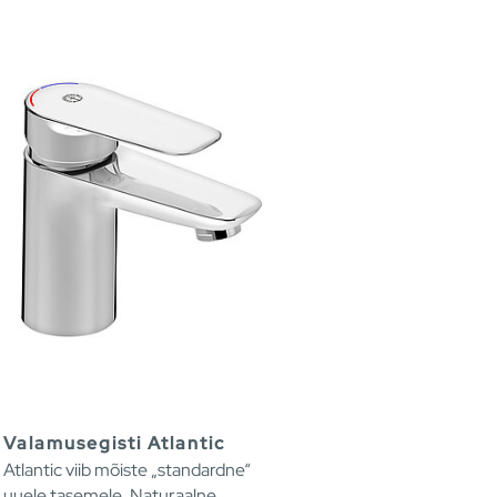
Valamusegisti Atlantic
Atlantic viib mõiste „standardne“
uuele tasemele. Naturaalne,