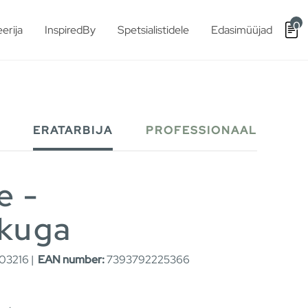
0
erija
InspiredBy
Spetsialistidele
Edasimüüjad
ERATARBIJA
PROFESSIONAAL
e -
ikuga
03216 |
EAN number:
7393792225366