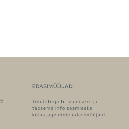
EDASIMÜÜJAD
id
Toodetega tutvumiseks ja
täpsema info saamiseks
külastage meie edasimüüjaid.