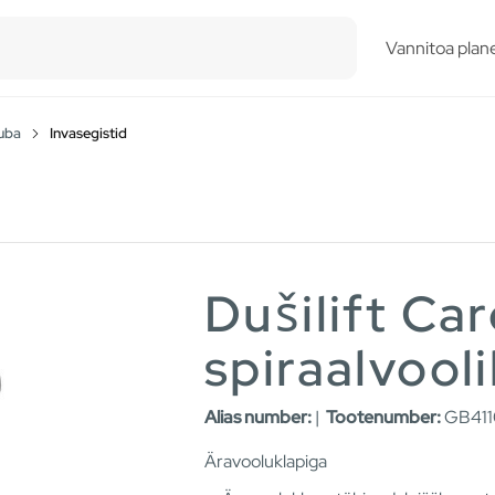
esults.
Vannitoa plane
tuba
Invasegistid
Dušilift Car
spiraalvool
Alias number:
|
Tootenumber:
GB411
Äravooluklapiga