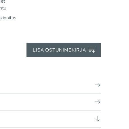
 et
ohtu
kinnitus
LISA OSTUNIMEKIRJA