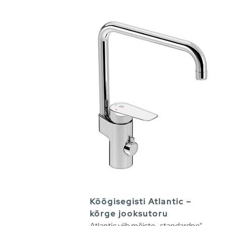
Köögisegisti Atlantic –
kõrge jooksutoru
Atlantic viib mõiste „standardne“