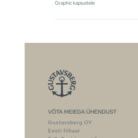
Graphic kapiustele
VÕTA MEIEGA ÜHENDUST
Gustavsberg OY
Eesti filliaal