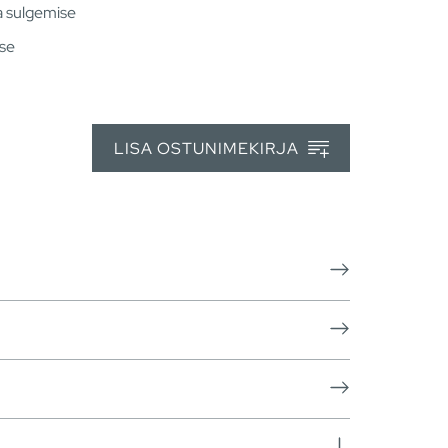
va sulgemise
use
LISA OSTUNIMEKIRJA