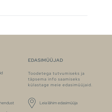
EDASIMÜÜJAD
id
Toodetega tutvumiseks ja
täpsema info saamiseks
külastage meie edasimüüjaid.
ühendust
Leia lähim edasimüüja