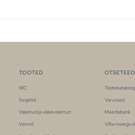
TOOTED
OTSETEED
WC
Tootekataloog
Segistid
Varuosad
Valamud ja väikevalamud
Meediabank
Vannid
Võta meiega 