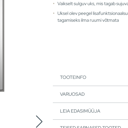
Vaikselt sulguv uks, mis tagab suju
Uksel olev peegel lisafunktsionaals
tagamiseks ilma ruumi võtmata
TOOTEINFO
VARUOSAD
LEIA EDASIMÜÜJA
TEISED SARNASED TOOTED