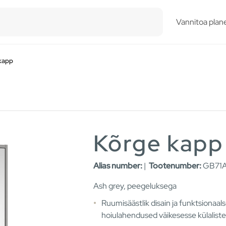
esults.
Vannitoa plane
kapp
Kõrge kapp 
Alias number:
|
Tootenumber:
GB71A
Ash grey, peegeluksega
Ruumisäästlik disain ja funktsionaal
hoiulahendused väikesesse külalist