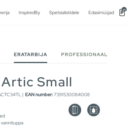
0
erija
InspiredBy
Spetsialistidele
Edasimüüjad
ERATARBIJA
PROFESSIONAAL
Artic Small
CTC34TL |
EAN number:
7391530084008
sed
e vannituppa