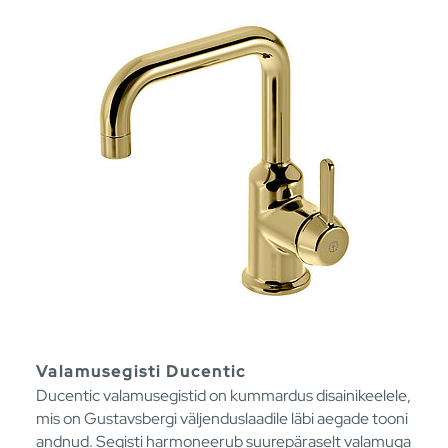
Valamusegisti Ducentic
Ducentic valamusegistid on kummardus disainikeelele,
mis on Gustavsbergi väljenduslaadile läbi aegade tooni
andnud. Segisti harmoneerub suurepäraselt valamuga