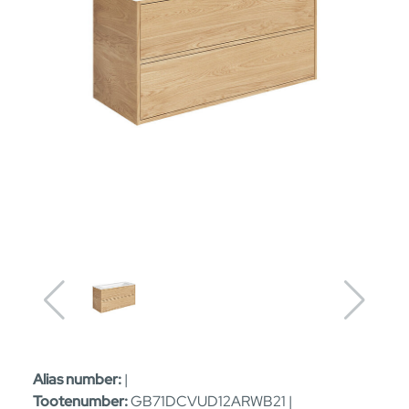
Alias number:
|
Tootenumber:
GB71DCVUD12ARWB21 |