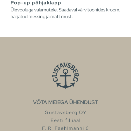
Pop-up põhjaklapp
Ülevooluga valamutele. Saadaval värvitoonides kroom,
harjatud messing ja matt must.
VÕTA MEIEGA ÜHENDUST
Gustavsberg OY
Eesti filliaal
F. R. Faehlmanni 6