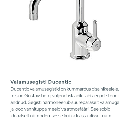
Valamusegisti Ducentic
Ducentic valamusegistid on kummardus disainikeelele,
mis on Gustavsbergi väljenduslaadile läbi aegade tooni
andnud. Segisti harmoneerub suurepäraselt valamuga
ja loob vannituppa meeldiva atmosfääri. See sobib
ideaalselt nii modernsesse kui ka klassikalisse ruumi.