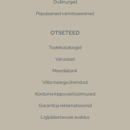
Dušinurgad
Populaarsed vannitoaseeriad
OTSETEED
Tootekataloogid
Varuosad
Meediabank
Võta meiega ühendust
Korduma kippuvad küsimused
Garantii ja reklamatsioonid
Ligipääsetavuse avaldus