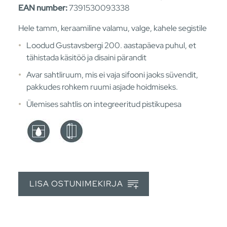
EAN number:
7391530093338
Hele tamm, keraamiline valamu, valge, kahele segistile
Loodud Gustavsbergi 200. aastapäeva puhul, et
tähistada käsitöö ja disaini pärandit
Avar sahtliruum, mis ei vaja sifooni jaoks süvendit,
pakkudes rohkem ruumi asjade hoidmiseks.
Ülemises sahtlis on integreeritud pistikupesa
LISA OSTUNIMEKIRJA