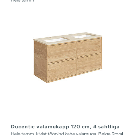
Ducentic valamukapp 120 cm, 4 sahtliga
Hele tamm, kivist tööpind kahe valamuga, Beige Royal,