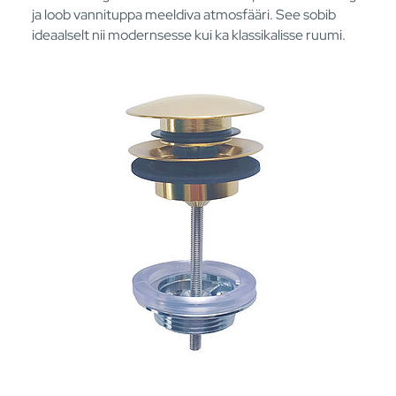
ja loob vannituppa meeldiva atmosfääri. See sobib
ideaalselt nii modernsesse kui ka klassikalisse ruumi.