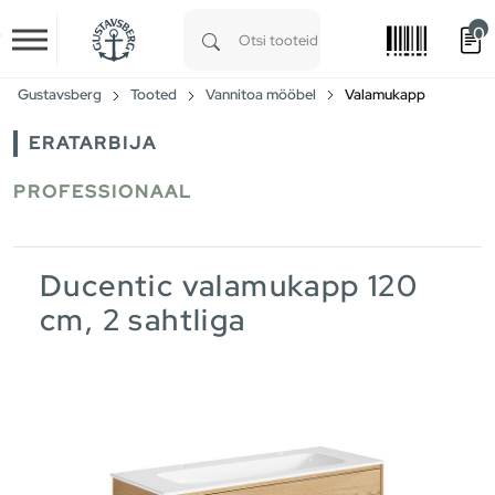
0
Skip to main content
Type 1 or more characters for results.
Gustavsberg
Tooted
Vannitoa mööbel
Valamukapp
ERATARBIJA
PROFESSIONAAL
Ducentic valamukapp 120
cm, 2 sahtliga