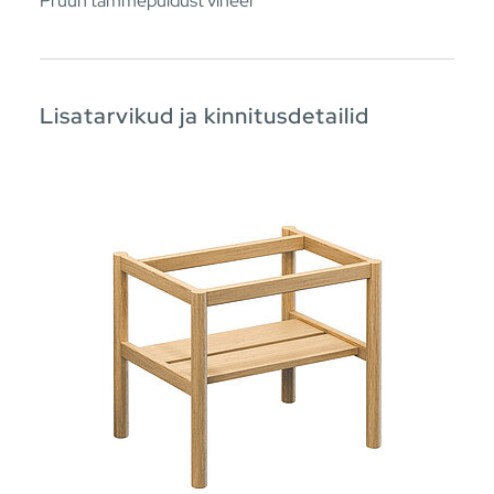
Pruun tammepuidust vineer
Lisatarvikud ja kinnitusdetailid