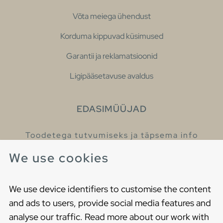
Võta meiega ühendust
Korduma kippuvad küsimused
Garantii ja reklamatsioonid
Ligipääsetavuse avaldus
EDASIMÜÜJAD
Toodetega tutvumiseks ja täpsema info
saamiseks külastage meie edasimüüjaid.
We use cookies
Leia lähim edasimüüja
We use device identifiers to customise the content
and ads to users, provide social media features and
analyse our traffic. Read more about our work with