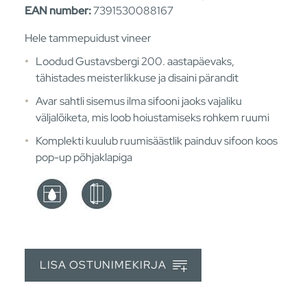
EAN number:
7391530088167
Hele tammepuidust vineer
Loodud Gustavsbergi 200. aastapäevaks,
tähistades meisterlikkuse ja disaini pärandit
Avar sahtli sisemus ilma sifooni jaoks vajaliku
väljalõiketa, mis loob hoiustamiseks rohkem ruumi
Komplekti kuulub ruumisäästlik painduv sifoon koos
pop-up põhjaklapiga
LISA OSTUNIMEKIRJA