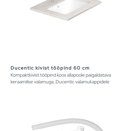
Ducentic kivist tööpind 60 cm
Kompaktkivist tööpind koos allapoole paigaldatava
keraamilise valamuga, Ducentic valamukappidele