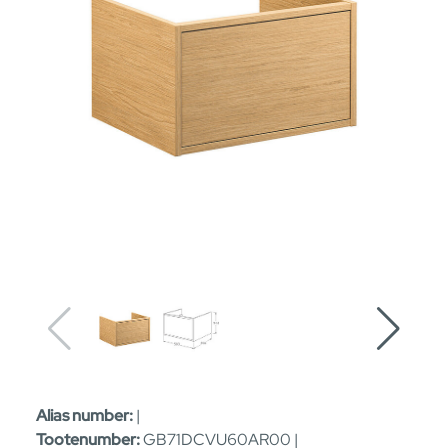
Alias number:
|
Tootenumber:
GB71DCVU60AR00 |