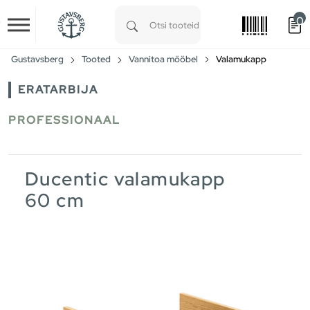
0
Skip to main content
Type 1 or more characters for results.
Gustavsberg
Tooted
Vannitoa mööbel
Valamukapp
ERATARBIJA
PROFESSIONAAL
Ducentic valamukapp
60 cm