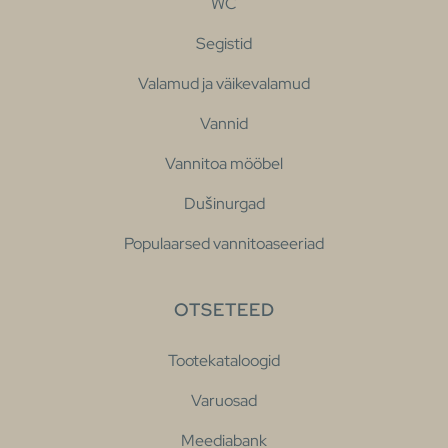
WC
Segistid
Valamud ja väikevalamud
Vannid
Vannitoa mööbel
Dušinurgad
Populaarsed vannitoaseeriad
OTSETEED
Tootekataloogid
Varuosad
Meediabank