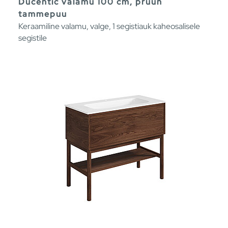
Ducentic valamu 100 cm, pruun
tammepuu
Keraamiline valamu, valge, 1 segistiauk kaheosalisele
segistile