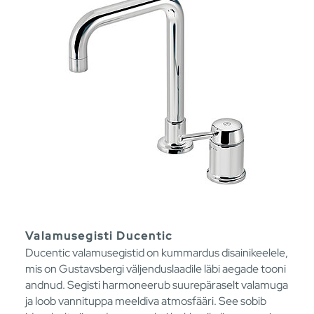
Valamusegisti Ducentic
Ducentic valamusegistid on kummardus disainikeelele,
mis on Gustavsbergi väljenduslaadile läbi aegade tooni
andnud. Segisti harmoneerub suurepäraselt valamuga
ja loob vannituppa meeldiva atmosfääri. See sobib