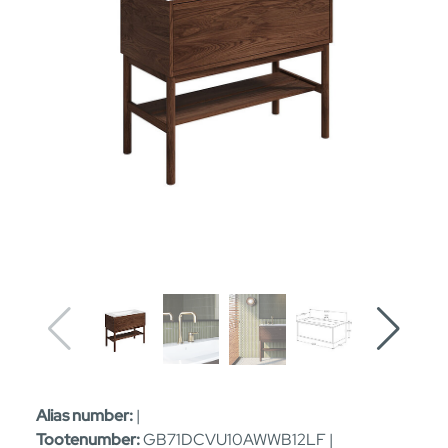
Alias number:
|
Tootenumber:
GB71DCVU10AWWB12LF |