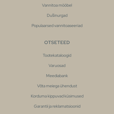
Vannitoa mööbel
Dušinurgad
Populaarsed vannitoaseeriad
OTSETEED
Tootekataloogid
Varuosad
Meediabank
Võta meiega ühendust
Korduma kippuvad küsimused
Garantii ja reklamatsioonid