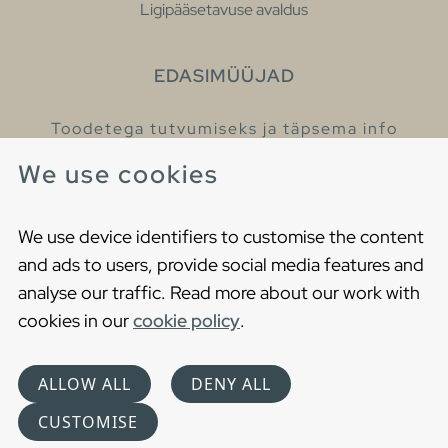
Ligipääsetavuse avaldus
EDASIMÜÜJAD
Toodetega tutvumiseks ja täpsema info
saamiseks külastage meie edasimüüjaid.
We use cookies
Leia lähim edasimüüja
We use device identifiers to customise the content
and ads to users, provide social media features and
analyse our traffic. Read more about our work with
cookies in our
cookie policy
.
Copyright © 2021 Gustavsberg. All Rights Reserved
Cookies
Privaatsuspoliitika
ALLOW ALL
DENY ALL
Choose language
CUSTOMISE