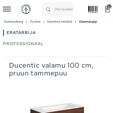
0
Skip to main content
Type 1 or more characters for results.
Gustavsberg
Tooted
Vannitoa mööbel
Valamukapp
ERATARBIJA
PROFESSIONAAL
Ducentic valamu 100 cm,
pruun tammepuu