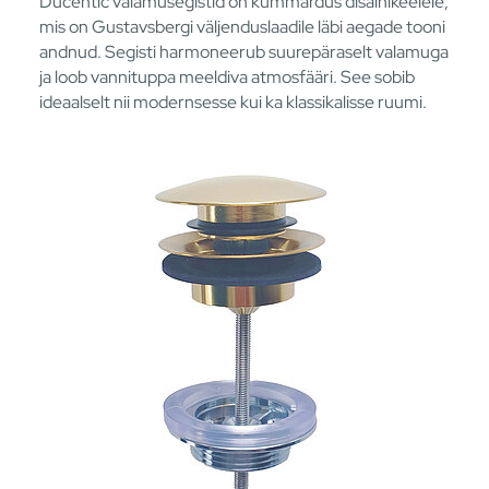
Ducentic valamusegistid on kummardus disainikeelele,
mis on Gustavsbergi väljenduslaadile läbi aegade tooni
andnud. Segisti harmoneerub suurepäraselt valamuga
ja loob vannituppa meeldiva atmosfääri. See sobib
ideaalselt nii modernsesse kui ka klassikalisse ruumi.