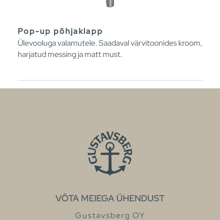
Pop-up põhjaklapp
Ülevooluga valamutele. Saadaval värvitoonides kroom,
harjatud messing ja matt must.
VÕTA MEIEGA ÜHENDUST
Gustavsberg OY