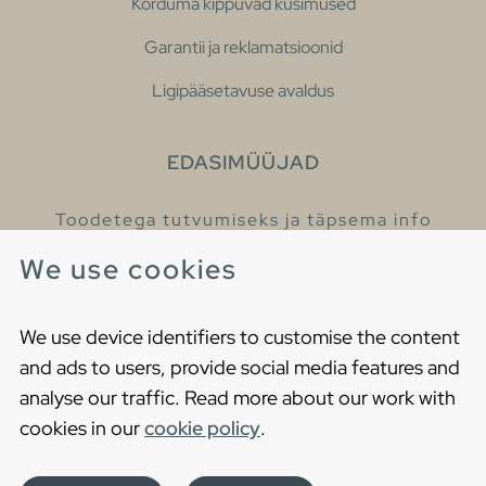
Korduma kippuvad küsimused
Garantii ja reklamatsioonid
Ligipääsetavuse avaldus
EDASIMÜÜJAD
Toodetega tutvumiseks ja täpsema info
saamiseks külastage meie edasimüüjaid.
We use cookies
Leia lähim edasimüüja
We use device identifiers to customise the content
and ads to users, provide social media features and
analyse our traffic. Read more about our work with
cookies in our
cookie policy
.
Copyright © 2021 Gustavsberg. All Rights Reserved