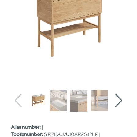
Alias number:
|
Tootenumber:
GB71DCVU10ARSG12LF |