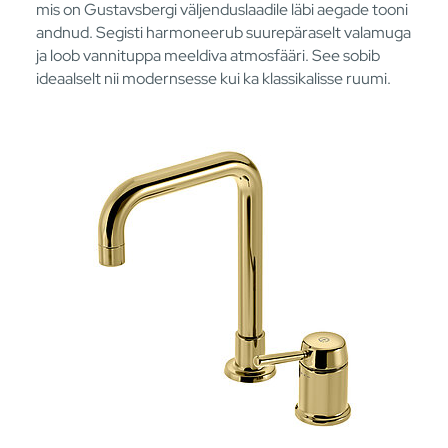
mis on Gustavsbergi väljenduslaadile läbi aegade tooni
andnud. Segisti harmoneerub suurepäraselt valamuga
ja loob vannituppa meeldiva atmosfääri. See sobib
ideaalselt nii modernsesse kui ka klassikalisse ruumi.