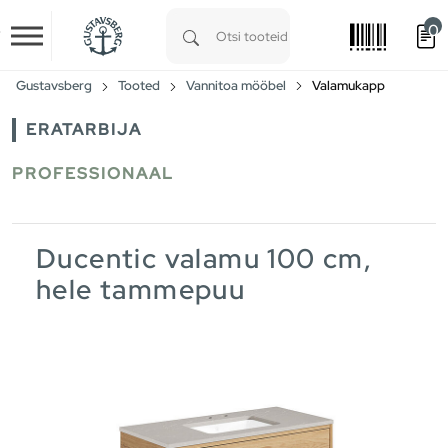
0
Skip to main content
Type 1 or more characters for results.
Gustavsberg
Tooted
Vannitoa mööbel
Valamukapp
ERATARBIJA
PROFESSIONAAL
Ducentic valamu 100 cm,
hele tammepuu