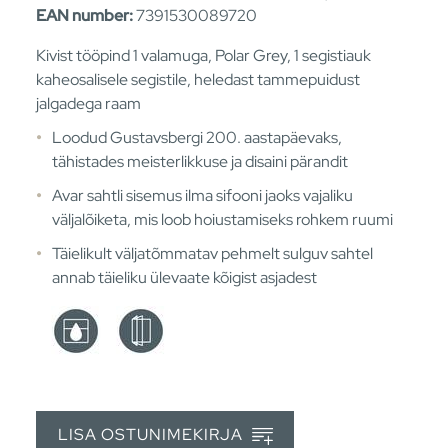
EAN number:
7391530089720
Kivist tööpind 1 valamuga, Polar Grey, 1 segistiauk
kaheosalisele segistile, heledast tammepuidust
jalgadega raam
Loodud Gustavsbergi 200. aastapäevaks,
tähistades meisterlikkuse ja disaini pärandit
Avar sahtli sisemus ilma sifooni jaoks vajaliku
väljalõiketa, mis loob hoiustamiseks rohkem ruumi
Täielikult väljatõmmatav pehmelt sulguv sahtel
annab täieliku ülevaate kõigist asjadest
LISA OSTUNIMEKIRJA