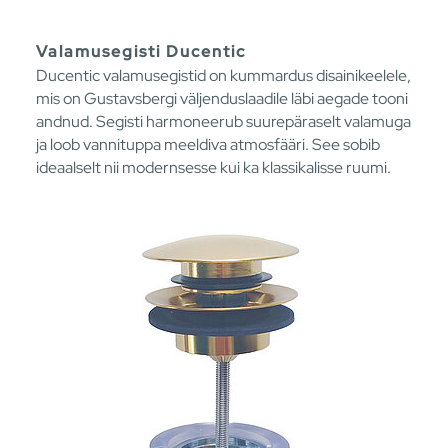
Valamusegisti Ducentic
Ducentic valamusegistid on kummardus disainikeelele,
mis on Gustavsbergi väljenduslaadile läbi aegade tooni
andnud. Segisti harmoneerub suurepäraselt valamuga
ja loob vannituppa meeldiva atmosfääri. See sobib
ideaalselt nii modernsesse kui ka klassikalisse ruumi.