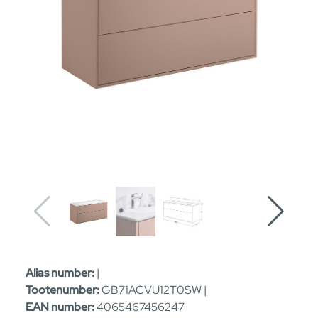
Alias number:
|
Tootenumber:
GB71ACVU12T0SW |
EAN number:
4065467456247