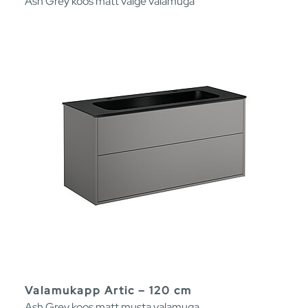
Ash Grey koos matt valge valamuga
Valamukapp Artic – 120 cm
Ash Grey koos matt musta valamuga