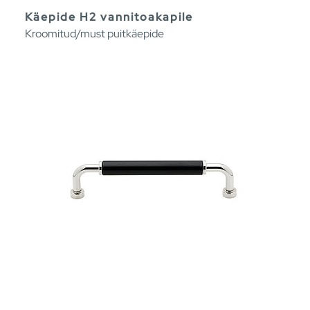
Käepide H2 vannitoakapile
Kroomitud/must puitkäepide