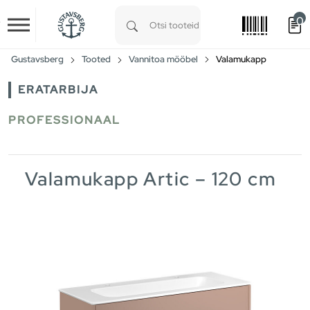
0
Skip to main content
Type 1 or more characters for results.
Gustavsberg
Tooted
Vannitoa mööbel
Valamukapp
ERATARBIJA
PROFESSIONAAL
Valamukapp Artic – 120 cm