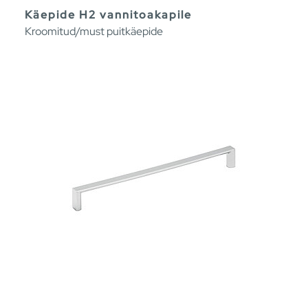
Käepide H2 vannitoakapile
Kroomitud/must puitkäepide