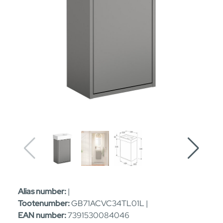
Alias number:
|
Tootenumber:
GB71ACVC34TL01L |
EAN number:
7391530084046