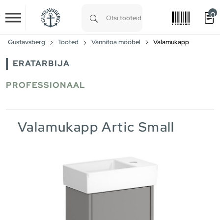
0
Skip to main content
Type 1 or more characters for results.
Gustavsberg
Tooted
Vannitoa mööbel
Valamukapp
ERATARBIJA
PROFESSIONAAL
Valamukapp Artic Small