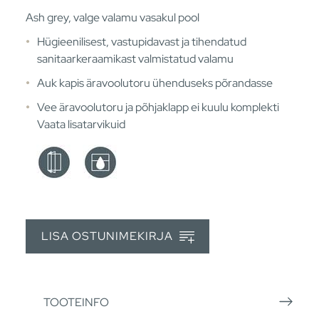
Ash grey, valge valamu vasakul pool
Hügieenilisest, vastupidavast ja tihendatud
sanitaarkeraamikast valmistatud valamu
Auk kapis äravoolutoru ühenduseks põrandasse
Vee äravoolutoru ja põhjaklapp ei kuulu komplekti
Vaata lisatarvikuid
LISA OSTUNIMEKIRJA
TOOTEINFO