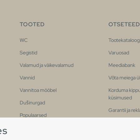
TOOTED
OTSETEED
WC
Tootekataloog
Segistid
Varuosad
Valamud ja väikevalamud
Meediabank
Vannid
Võta meiega 
Vannitoa mööbel
Korduma kipp
küsimused
Dušinurgad
Garantii ja re
Populaarsed
vannitoaseeriad
Ligipääsetavu
es