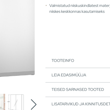
Valmistatud niiskuskindlatest materj
niiskes keskkonnas kasutamiseks
TOOTEINFO
LEIA EDASIMÜÜJA
TEISED SARNASED TOOTED
LISATARVIKUD JA KINNITUSDET