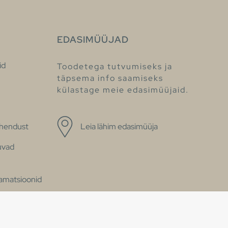
EDASIMÜÜJAD
id
Toodetega tutvumiseks ja
täpsema info saamiseks
külastage meie edasimüüjaid.
ühendust
Leia lähim edasimüüja
uvad
klamatsioonid
se avaldus