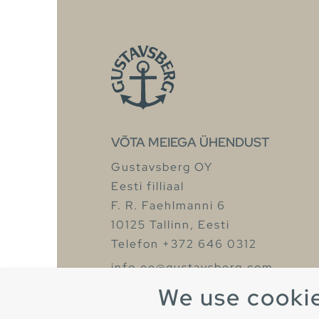
VÕTA MEIEGA ÜHENDUST
Gustavsberg OY
Eesti filliaal
F. R. Faehlmanni 6
10125 Tallinn, Eesti
Telefon +372 646 0312
info.ee@gustavsberg.com
We use cooki