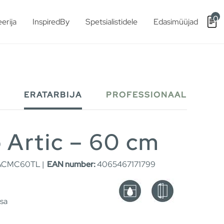
0
erija
InspiredBy
Spetsialistidele
Edasimüüjad
ERATARBIJA
PROFESSIONAAL
 Artic – 60 cm
ACMC60TL |
EAN number:
4065467171799
esa