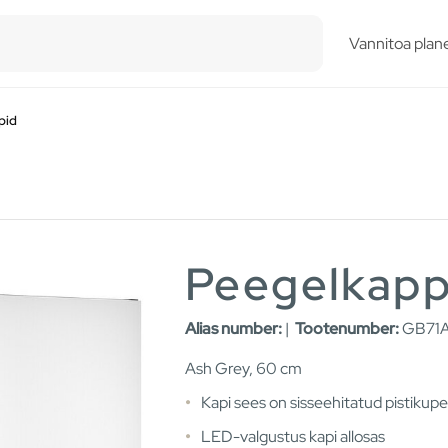
esults.
Vannitoa plane
pid
Peegelkapp
Alias number:
|
Tootenumber:
GB71
Ash Grey, 60 cm
Kapi sees on sisseehitatud pistikup
LED-valgustus kapi allosas