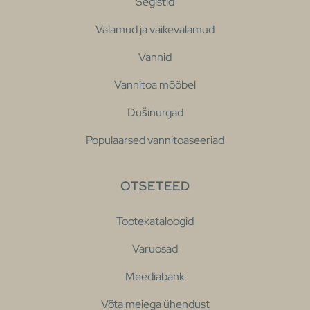
Segistid
Valamud ja väikevalamud
Vannid
Vannitoa mööbel
Dušinurgad
Populaarsed vannitoaseeriad
OTSETEED
Tootekataloogid
Varuosad
Meediabank
Võta meiega ühendust