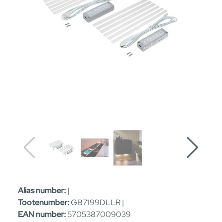
Alias number:
|
Tootenumber:
GB7199DLLR |
EAN number:
5705387009039