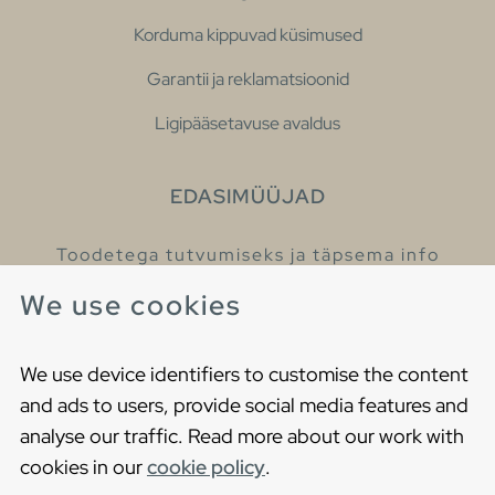
Korduma kippuvad küsimused
Garantii ja reklamatsioonid
Ligipääsetavuse avaldus
EDASIMÜÜJAD
Toodetega tutvumiseks ja täpsema info
saamiseks külastage meie edasimüüjaid.
We use cookies
Leia lähim edasimüüja
We use device identifiers to customise the content
and ads to users, provide social media features and
analyse our traffic. Read more about our work with
cookies in our
cookie policy
.