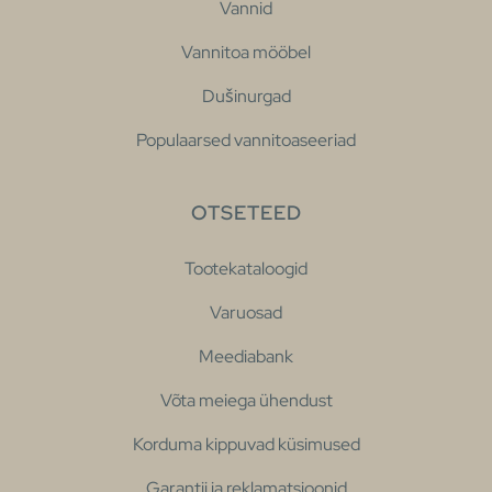
Vannid
Vannitoa mööbel
Dušinurgad
Populaarsed vannitoaseeriad
OTSETEED
Tootekataloogid
Varuosad
Meediabank
Võta meiega ühendust
Korduma kippuvad küsimused
Garantii ja reklamatsioonid