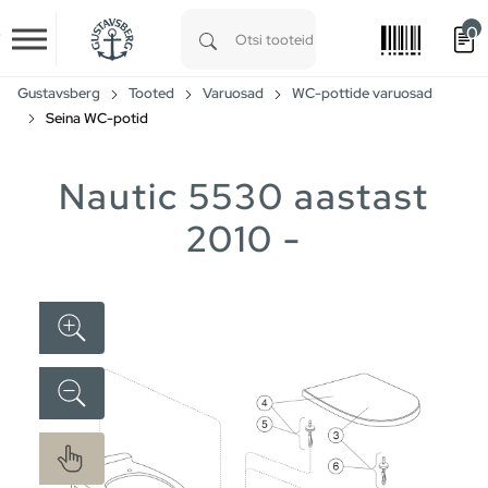
0
Skip to main content
Type 1 or more characters for results.
Gustavsberg
Tooted
Varuosad
WC-pottide varuosad
Seina WC-potid
Nautic 5530 aastast
2010 -