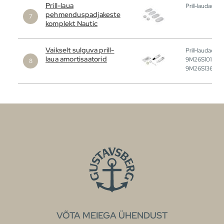
Prill-laua
Prill-laudadele
pehmenduspadjakeste
komplekt Nautic
Vaikselt sulguva prill-
Prill-laudadele
laua amortisaatorid
9M26S101 ja
9M26S136
VÕTA MEIEGA ÜHENDUST