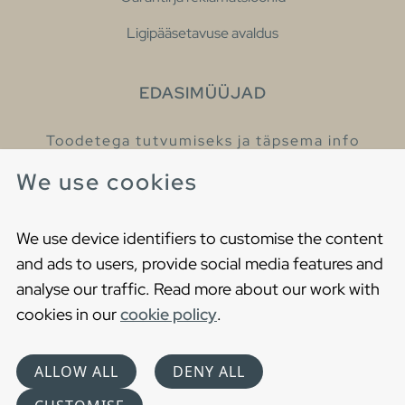
Ligipääsetavuse avaldus
EDASIMÜÜJAD
Toodetega tutvumiseks ja täpsema info
saamiseks külastage meie edasimüüjaid.
We use cookies
Leia lähim edasimüüja
We use device identifiers to customise the content
and ads to users, provide social media features and
analyse our traffic. Read more about our work with
cookies in our
cookie policy
.
Copyright © 2021 Gustavsberg. All Rights Reserved
Cookies
Privaatsuspoliitika
ALLOW ALL
DENY ALL
Choose language