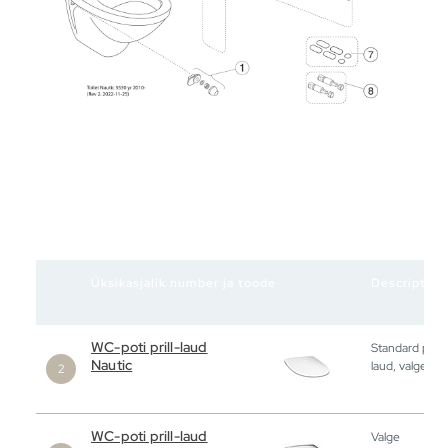
Üksikasjalik number ja toode
Description
WC-poti prill-laud
Standard prill-
Nautic
laud, valge
WC-poti prill-laud
Valge