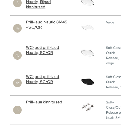
Nautic, jäigad
kinnitused
Prill-laud Nautic 8M45
Valge
- SC/QR
WC-poti prill-laud
Soft Close,
Nautic, SC/QR
Quick
Release,
valge
WC-poti prill-laud
Soft Close,
Nautic, SC/QR
Quick
Release, must
Prill-laua kinnitused
Soft-
Close/Quick
Release prill-
lauale 8M45S1