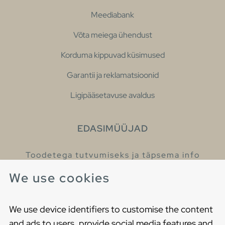
Meediabank
Võta meiega ühendust
Korduma kippuvad küsimused
Garantii ja reklamatsioonid
Ligipääsetavuse avaldus
EDASIMÜÜJAD
Toodetega tutvumiseks ja täpsema info
saamiseks külastage meie edasimüüjaid.
We use cookies
Leia lähim edasimüüja
We use device identifiers to customise the content
and ads to users, provide social media features and