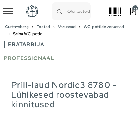
0
Skip to main content
Type 1 or more characters for results.
Gustavsberg
Tooted
Varuosad
WC-pottide varuosad
Seina WC-potid
ERATARBIJA
PROFESSIONAAL
Prill-laud Nordic3 8780 -
Lühikesed roostevabad
kinnitused