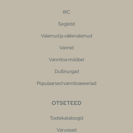
WC
Segistid
Valamud ja väikevalamud
Vannid
Vannitoa mööbel
Dušinurgad
Populaarsed vannitoaseeriad
OTSETEED
Tootekataloogid
Varuosad