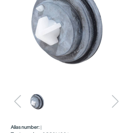
Alias number:
|