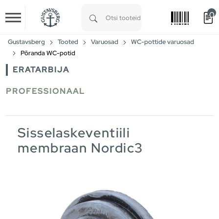
0
Skip to main content
Type 1 or more characters for results.
Gustavsberg
Tooted
Varuosad
WC-pottide varuosad
Põranda WC-potid
ERATARBIJA
PROFESSIONAAL
Sisselaskeventiili
membraan Nordic3