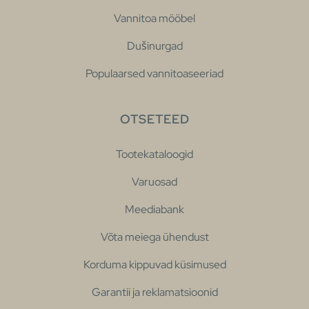
Vannitoa mööbel
Dušinurgad
Populaarsed vannitoaseeriad
OTSETEED
Tootekataloogid
Varuosad
Meediabank
Võta meiega ühendust
Korduma kippuvad küsimused
Garantii ja reklamatsioonid