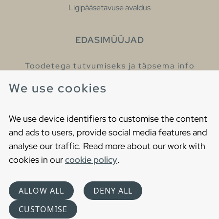
Ligipääsetavuse avaldus
EDASIMÜÜJAD
Toodetega tutvumiseks ja täpsema info
saamiseks külastage meie edasimüüjaid.
We use cookies
Leia lähim edasimüüja
We use device identifiers to customise the content
and ads to users, provide social media features and
analyse our traffic. Read more about our work with
cookies in our
cookie policy
.
Copyright © 2021 Gustavsberg. All Rights Reserved
Cookies
Privaatsuspoliitika
ALLOW ALL
DENY ALL
Choose language
CUSTOMISE