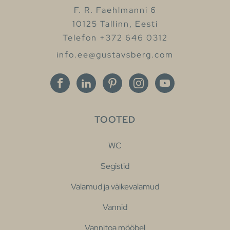
F. R. Faehlmanni 6
10125 Tallinn, Eesti
Telefon +372 646 0312
info.ee@gustavsberg.com
TOOTED
WC
Segistid
Valamud ja väikevalamud
Vannid
Vannitoa mööbel