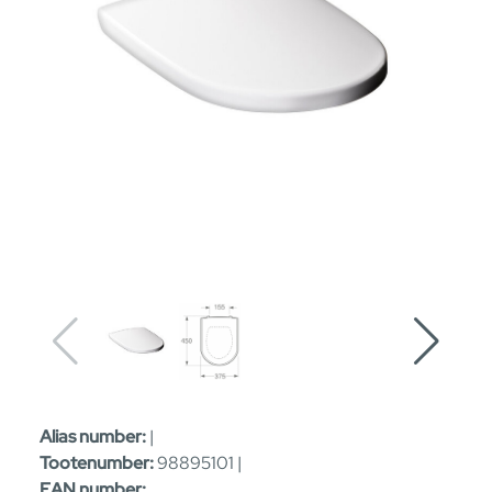
Alias number:
|
Tootenumber:
98895101 |
EAN number: