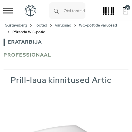
0
Skip to main content
Type 1 or more characters for results.
Gustavsberg
Tooted
Varuosad
WC-pottide varuosad
Põranda WC-potid
ERATARBIJA
PROFESSIONAAL
Prill-laua kinnitused Artic