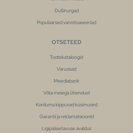
Dušinurgad
Populaarsed vannitoaseeriad
OTSETEED
Tootekataloogid
Varuosad
Meediabank
Võta meiega ühendust
Korduma kippuvad küsimused
Garantii ja reklamatsioonid
Ligipääsetavuse avaldus