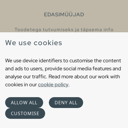
EDASIMÜÜJAD
Toodetega tutvumiseks ja täpsema info
saamiseks külastage meie edasimüüjaid.
We use cookies
Leia lähim edasimüüja
We use device identifiers to customise the content
and ads to users, provide social media features and
analyse our traffic. Read more about our work with
cookies in our
cookie policy
.
Copyright © 2021 Gustavsberg. All Rights Reserved
Cookies
Privaatsuspoliitika
ALLOW ALL
DENY ALL
Choose language
CUSTOMISE