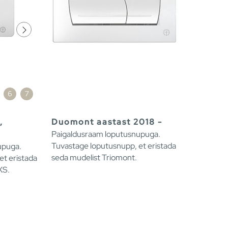
6
7
,
Duomont aastast 2018 -
Paigaldusraam loputusnupuga.
Tuvastage loputusnupp, et eristada
upuga.
seda mudelist Triomont.
et eristada
XS.