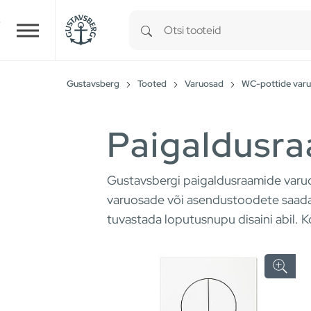
Type 1 or more characters for r
Skip to main content
Gustavsberg
Tooted
Varuosad
WC-pottide var
Paigaldusr
Gustavsbergi paigaldusraamide varuo
varuosade või asendustoodete saadav
tuvastada loputusnupu disaini abil. K