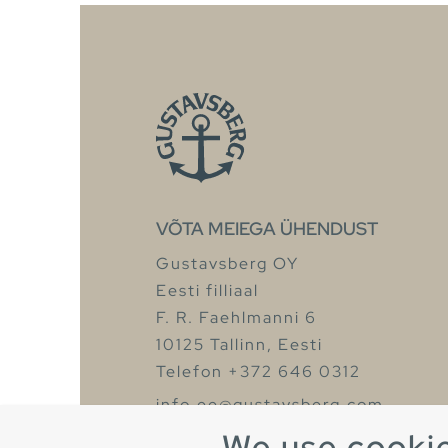
VÕTA MEIEGA ÜHENDUST
Gustavsberg OY
Eesti filliaal
F. R. Faehlmanni 6
10125 Tallinn, Eesti
Telefon +372 646 0312
info.ee@gustavsberg.com
We use cooki