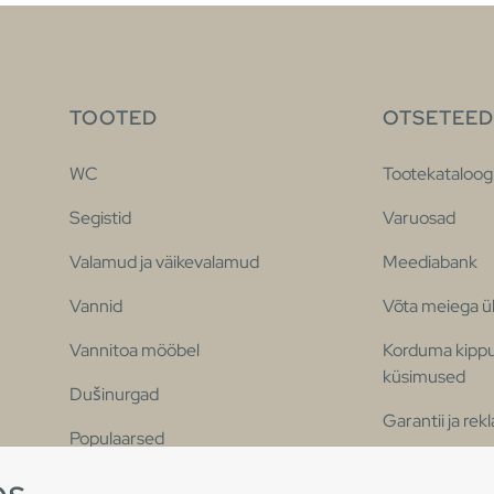
TOOTED
OTSETEED
WC
Tootekataloog
Segistid
Varuosad
Valamud ja väikevalamud
Meediabank
Vannid
Võta meiega 
Vannitoa mööbel
Korduma kipp
küsimused
Dušinurgad
Garantii ja re
Populaarsed
vannitoaseeriad
Ligipääsetavu
es