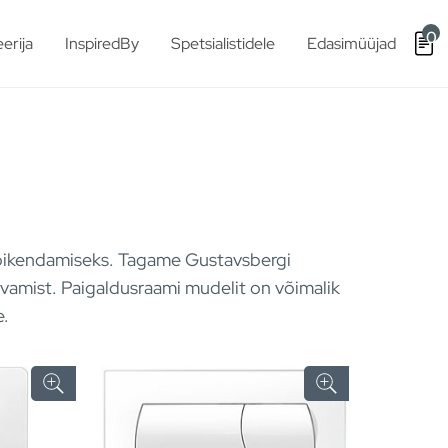
0
erija
InspiredBy
Spetsialistidele
Edasimüüjad
 pikendamiseks. Tagame Gustavsbergi
vamist. Paigaldusraami mudelit on võimalik
e.