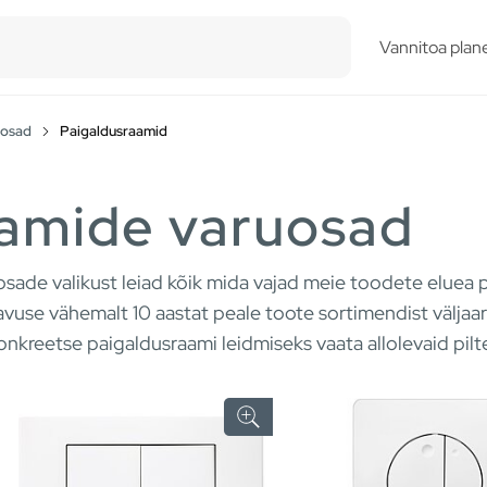
esults.
Vannitoa plane
uosad
Paigaldusraamid
aamide varuosad
sade valikust leiad kõik mida vajad meie toodete eluea
use vähemalt 10 aastat peale toote sortimendist väljaar
onkreetse paigaldusraami leidmiseks vaata allolevaid pilt