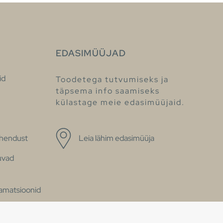
EDASIMÜÜJAD
id
Toodetega tutvumiseks ja
täpsema info saamiseks
külastage meie edasimüüjaid.
ühendust
Leia lähim edasimüüja
uvad
klamatsioonid
se avaldus