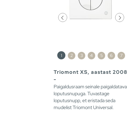
1
2
3
4
5
6
7
Triomont XS, aastast 2008
-
Paigaldusraam seinale paigaldatava
loputusnupuga. Tuvastage
loputusnupp, et eristada seda
mudelist Triomont Universal.