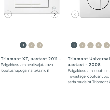
1
2
3
1
2
3
4
5
Triomont XT, aastast 2011 -
Triomont Universal
Paigaldusraam pealtvajutatava
aastast - 2008
loputusnupuga, näiteks riiulil.
Paigaldusraam loputusn
Tuvastage loputusnupp, 
seda mudelist Triomont 