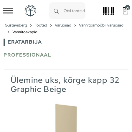
0
Skip to main content
Type 1 or more characters for results.
Gustavsberg
Tooted
Varuosad
Vannitoamööbli varuosad
Vannitoakapid
ERATARBIJA
PROFESSIONAAL
Ülemine uks, kõrge kapp 32
Graphic Beige