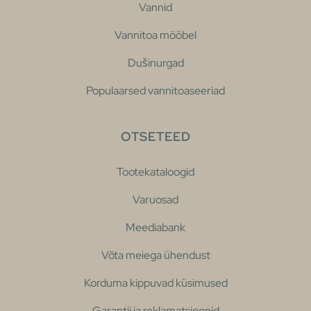
Vannid
Vannitoa mööbel
Dušinurgad
Populaarsed vannitoaseeriad
OTSETEED
Tootekataloogid
Varuosad
Meediabank
Võta meiega ühendust
Korduma kippuvad küsimused
Garantii ja reklamatsioonid