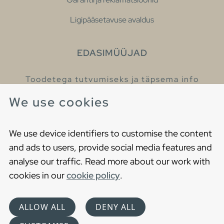
Ligipääsetavuse avaldus
EDASIMÜÜJAD
Toodetega tutvumiseks ja täpsema info
saamiseks külastage meie edasimüüjaid.
We use cookies
Leia lähim edasimüüja
We use device identifiers to customise the content
and ads to users, provide social media features and
analyse our traffic. Read more about our work with
cookies in our
cookie policy
.
Copyright © 2021 Gustavsberg. All Rights Reserved
Cookies
Privaatsuspoliitika
ALLOW ALL
DENY ALL
Choose language