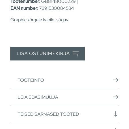
Tootenumber:
GB8148000229 |
EAN number:
7391530084534
Graphic kõrgele kapile, sügav
LISA OSTUNIMEKIRJA
TOOTEINFO
LEIA EDASIMÜÜJA
TEISED SARNASED TOOTED