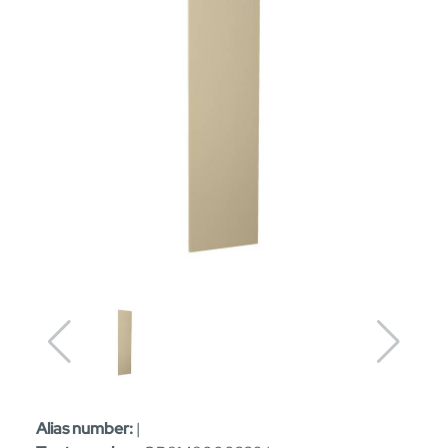
Alias number:
|