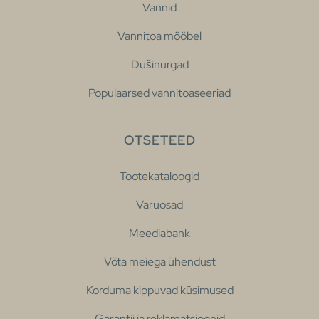
Vannid
Vannitoa mööbel
Dušinurgad
Populaarsed vannitoaseeriad
OTSETEED
Tootekataloogid
Varuosad
Meediabank
Võta meiega ühendust
Korduma kippuvad küsimused
Garantii ja reklamatsioonid