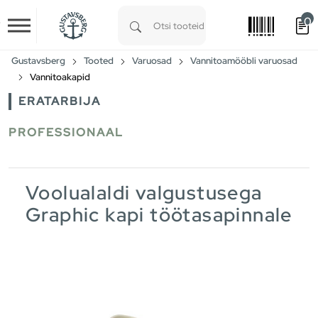
0
Skip to main content
Type 1 or more characters for results.
Gustavsberg
Tooted
Varuosad
Vannitoamööbli varuosad
Vannitoakapid
ERATARBIJA
PROFESSIONAAL
Voolualaldi valgustusega
Graphic kapi töötasapinnale