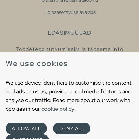
Ligipääsetavuse avaldus
EDASIMÜÜJAD
Toodetega tutvumiseks ja täpsema info
saamiseks külastage meie edasimüüjaid.
We use cookies
Leia lähim edasimüüja
We use device identifiers to customise the content
and ads to users, provide social media features and
analyse our traffic. Read more about our work with
cookies in our
cookie policy
.
Copyright © 2021 Gustavsberg. All Rights Reserved
Cookies
Privaatsuspoliitika
ALLOW ALL
DENY ALL
Choose language