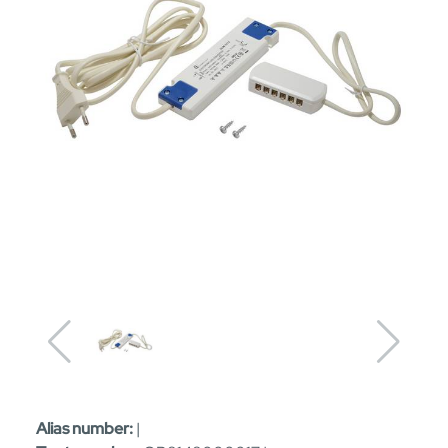
Alias number:
|