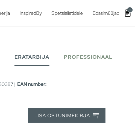
0
erija
InspiredBy
Spetsialistidele
Edasimüüjad
ERATARBIJA
PROFESSIONAAL
30387 |
EAN number:
LISA OSTUNIMEKIRJA