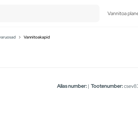
esults.
Vannitoa plane
varuosad
Vannitoakapid
Alias number:
|
Tootenumber:
csev8