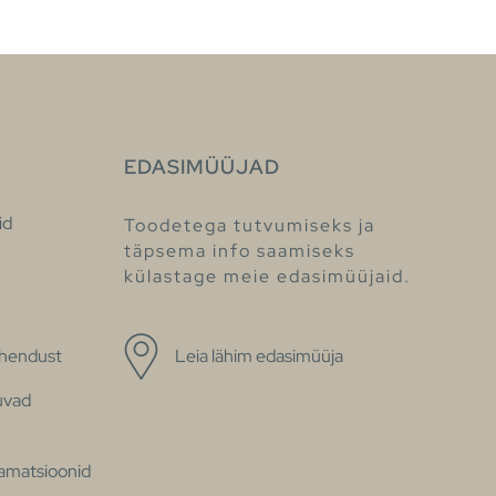
EDASIMÜÜJAD
id
Toodetega tutvumiseks ja
täpsema info saamiseks
külastage meie edasimüüjaid.
ühendust
Leia lähim edasimüüja
uvad
klamatsioonid