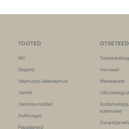
TOOTED
OTSETEED
WC
Tootekataloog
Segistid
Varuosad
Valamud ja väikevalamud
Meediabank
Vannid
Võta meiega 
Vannitoa mööbel
Korduma kipp
küsimused
Dušinurgad
Garantii ja re
Populaarsed