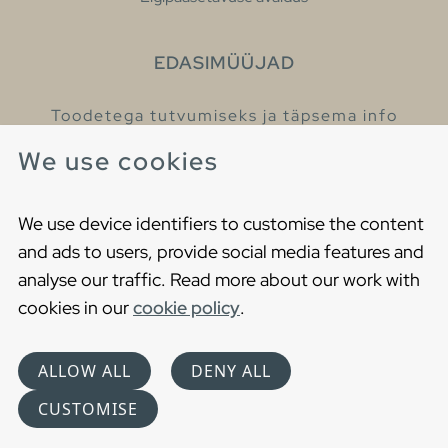
EDASIMÜÜJAD
Toodetega tutvumiseks ja täpsema info
saamiseks külastage meie edasimüüjaid.
We use cookies
Leia lähim edasimüüja
We use device identifiers to customise the content
and ads to users, provide social media features and
analyse our traffic. Read more about our work with
cookies in our
cookie policy
.
Copyright © 2021 Gustavsberg. All Rights Reserved
Cookies
Privaatsuspoliitika
ALLOW ALL
DENY ALL
Choose language
CUSTOMISE