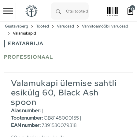
0
Skip to main content
Type 1 or more characters for results.
Gustavsberg
Tooted
Varuosad
Vannitoamööbli varuosad
Valamukapid
ERATARBIJA
PROFESSIONAAL
Valamukapi ülemise sahtli
esikülg 60, Black Ash
spoon
Alias number:
|
Tootenumber:
GB8148000155 |
EAN number:
7391530079318