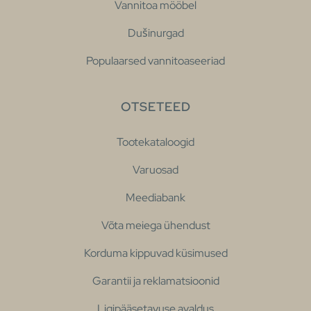
Vannitoa mööbel
Dušinurgad
Populaarsed vannitoaseeriad
OTSETEED
Tootekataloogid
Varuosad
Meediabank
Võta meiega ühendust
Korduma kippuvad küsimused
Garantii ja reklamatsioonid
Ligipääsetavuse avaldus