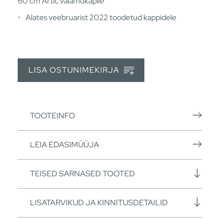
60 cm Artic valamukapile
Alates veebruarist 2022 toodetud kappidele
LISA OSTUNIMEKIRJA
TOOTEINFO
LEIA EDASIMÜÜJA
TEISED SARNASED TOOTED
LISATARVIKUD JA KINNITUSDETAILID