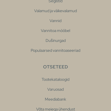
Segistid
Valamud ja väikevalamud
Vannid
Vannitoa mööbel
Dušinurgad
Populaarsed vannitoaseeriad
OTSETEED
Tootekataloogid
Varuosad
Meediabank
Võta meiega ühendust