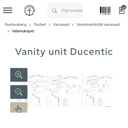
0
Skip to main content
Type 1 or more characters for results.
Gustavsberg
Tooted
Varuosad
Vannitoamööbli varuosad
Valamukapid
Vanity unit Ducentic