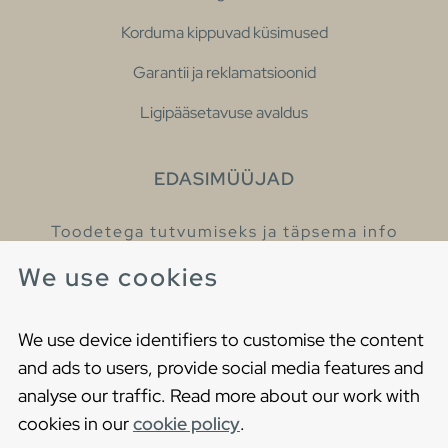
Korduma kippuvad küsimused
Garantii ja reklamatsioonid
Ligipääsetavuse avaldus
EDASIMÜÜJAD
Toodetega tutvumiseks ja täpsema info
saamiseks külastage meie edasimüüjaid.
We use cookies
Leia lähim edasimüüja
We use device identifiers to customise the content
and ads to users, provide social media features and
analyse our traffic. Read more about our work with
cookies in our
cookie policy
.