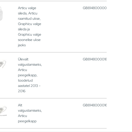
Articu valge
GB8148000003
sileda, Articu
raamitud ukse,
Graphicu valge
sileda ja
Graphicu valge
soonelise ukse
jaoks
Ülevalt
GB8148000018
valgustamiseks,
Articu
peegelkapp,
toodetud
aastatel 2013 -
2016
Alt
GB8148000016
valgustamiseks,
Articu
peegelkapp