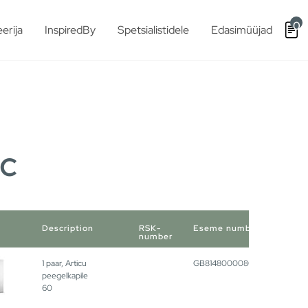
0
erija
InspiredBy
Spetsialistidele
Edasimüüjad
ic
Description
RSK-
Eseme number
number
1 paar, Articu
GB8148000080
peegelkapile
60