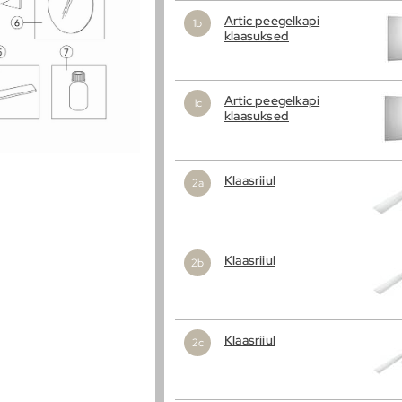
Artic peegelkapi
klaasuksed
Artic peegelkapi
klaasuksed
Klaasriiul
Klaasriiul
Klaasriiul