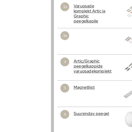
Varuosade
komplekt Artic ja
Graphic
peegelkapile
Artic/Graphic
peegelkappide
varuosadekomplekt
Magnetliist
Suurendav peegel