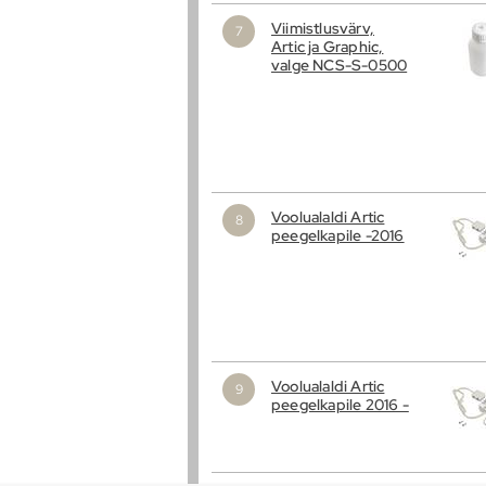
Viimistlusvärv,
Artic ja Graphic,
valge NCS-S-0500
Voolualaldi Artic
peegelkapile -2016
Voolualaldi Artic
peegelkapile 2016 -