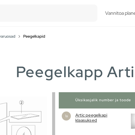
esults.
Vannitoa plane
varuosad
Peegelkapid
Peegelkapp Art
Üksikasjalik number ja toode
Artic peegelkapi
klaasuksed