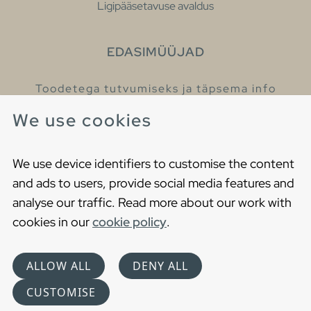
Ligipääsetavuse avaldus
EDASIMÜÜJAD
Toodetega tutvumiseks ja täpsema info
saamiseks külastage meie edasimüüjaid.
We use cookies
Leia lähim edasimüüja
We use device identifiers to customise the content
and ads to users, provide social media features and
analyse our traffic. Read more about our work with
cookies in our
cookie policy
.
Copyright © 2021 Gustavsberg. All Rights Reserved
Cookies
Privaatsuspoliitika
ALLOW ALL
DENY ALL
Choose language
CUSTOMISE