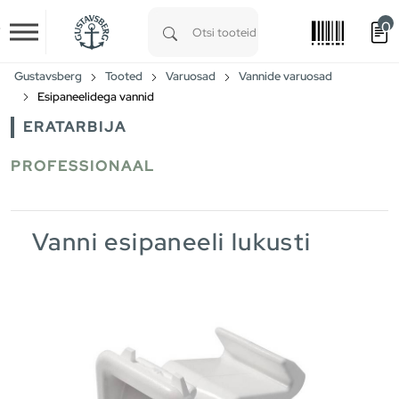
0
Skip to main content
Type 1 or more characters for results.
Gustavsberg
Tooted
Varuosad
Vannide varuosad
Esipaneelidega vannid
ERATARBIJA
PROFESSIONAAL
Vanni esipaneeli lukusti