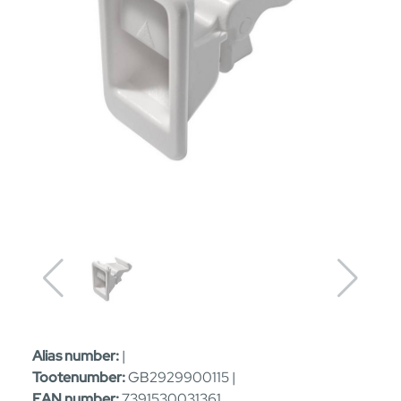
Alias number:
|
Tootenumber:
GB2929900115 |
EAN number:
7391530031361