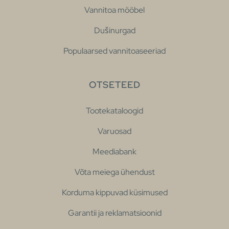
Vannitoa mööbel
Dušinurgad
Populaarsed vannitoaseeriad
OTSETEED
Tootekataloogid
Varuosad
Meediabank
Võta meiega ühendust
Korduma kippuvad küsimused
Garantii ja reklamatsioonid