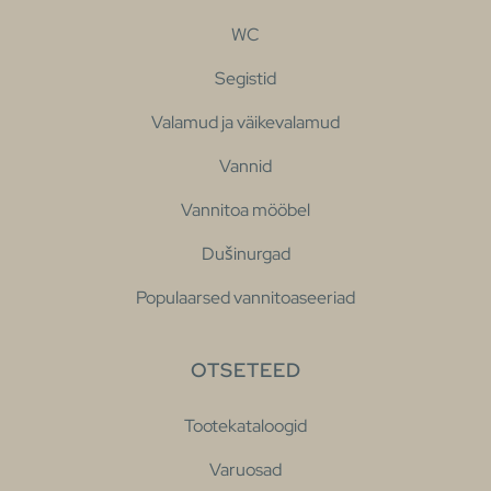
WC
Segistid
Valamud ja väikevalamud
Vannid
Vannitoa mööbel
Dušinurgad
Populaarsed vannitoaseeriad
OTSETEED
Tootekataloogid
Varuosad