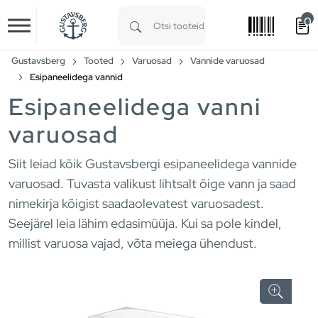
0
Skip to main content
Type 1 or more characters for results.
Gustavsberg
Tooted
Varuosad
Vannide varuosad
Esipaneelidega vannid
Esipaneelidega vanni
varuosad
Siit leiad kõik Gustavsbergi esipaneelidega vannide
varuosad. Tuvasta valikust lihtsalt õige vann ja saad
nimekirja kõigist saadaolevatest varuosadest.
Seejärel leia lähim edasimüüja. Kui sa pole kindel,
millist varuosa vajad, võta meiega ühendust.