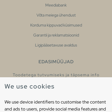
Meediabank
Võta meiega ühendust
Korduma kippuvad küsimused
Garantii ja reklamatsioonid
Ligipääsetavuse avaldus
EDASIMÜÜJAD
Toodetega tutvumiseks ja täpsema info
saamiseks külastage meie edasimüüjaid.
We use cookies
Leia lähim edasimüüja
We use device identifiers to customise the content
and ads to users, provide social media features and