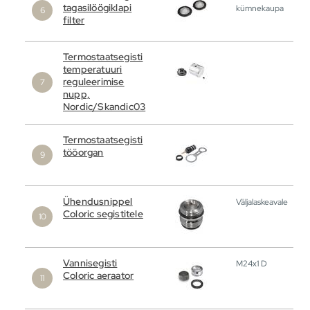
tagasilöögiklapi
kümnekaupa
filter
Termostaatsegisti
temperatuuri
reguleerimise
nupp,
Nordic/Skandic03
Termostaatsegisti
tööorgan
Ühendusnippel
Väljalaskeavale
Coloric segistitele
Vannisegisti
M24x1 D
Coloric aeraator