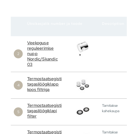
Üksikasjalik number ja toode
Description
Veekoguse
reguleerimise
nupp
Nordic/Skandic
03
Termostaatsegisti
tagasilöögiklapp
koos filtriga
Termostaatsegisti
Tarnitakse
tagasilöögiklapi
kahekaupa
filter
Termostaatsegisti
Tarnitakse