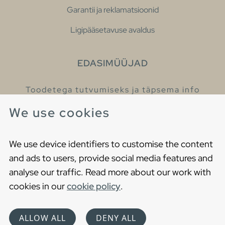
Garantii ja reklamatsioonid
Ligipääsetavuse avaldus
EDASIMÜÜJAD
Toodetega tutvumiseks ja täpsema info
saamiseks külastage meie edasimüüjaid.
We use cookies
Leia lähim edasimüüja
We use device identifiers to customise the content
and ads to users, provide social media features and
analyse our traffic. Read more about our work with
cookies in our
cookie policy
.
Copyright © 2021 Gustavsberg. All Rights Reserved
Cookies
Privaatsuspoliitika
ALLOW ALL
DENY ALL