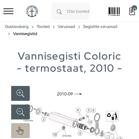
0
Skip to main content
Type 1 or more characters for results.
Gustavsberg
Tooted
Varuosad
Segistite varuosad
Vannisegistid
Vannisegisti Coloric
- termostaat, 2010 -