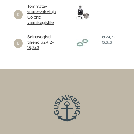
Tõmmatav
suundvahetaja
Coloric
vannisegistile
Seinasegisti
Ø 24,2 -
tihend ø24,2-
15,3x3
15,3x3