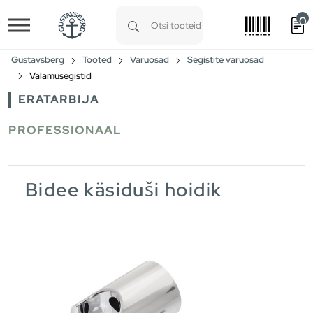
0
Skip to main content
Type 1 or more characters for results.
Gustavsberg
Tooted
Varuosad
Segistite varuosad
Valamusegistid
ERATARBIJA
PROFESSIONAAL
Bidee käsiduši hoidik