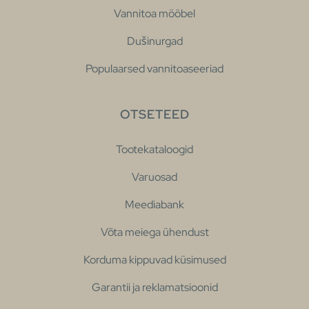
Vannitoa mööbel
Dušinurgad
Populaarsed vannitoaseeriad
OTSETEED
Tootekataloogid
Varuosad
Meediabank
Võta meiega ühendust
Korduma kippuvad küsimused
Garantii ja reklamatsioonid