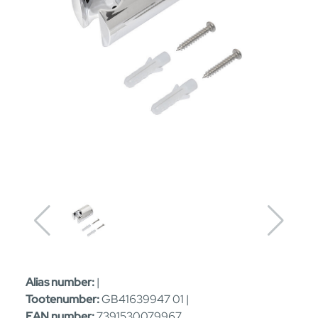
Alias number:
|
Tootenumber:
GB41639947 01 |
EAN number:
7391530079967