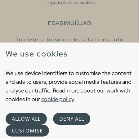
Ligipääsetavuse avaldus
EDASIMÜÜJAD
Toodetega tutvumiseks ja täpsema info
saamiseks külastage meie edasimüüjaid.
We use cookies
Leia lähim edasimüüja
We use device identifiers to customise the content
and ads to users, provide social media features and
analyse our traffic. Read more about our work with
cookies in our
cookie policy
.
Copyright © 2021 Gustavsberg. All Rights Reserved
Cookies
Privaatsuspoliitika
ALLOW ALL
DENY ALL
Choose language
CUSTOMISE