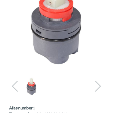
Alias number:
|