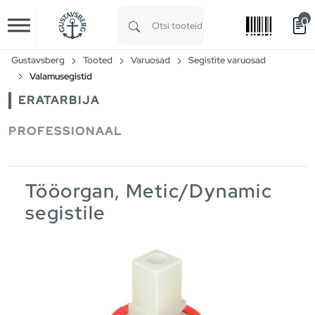
0
Skip to main content
Type 1 or more characters for results.
Gustavsberg
Tooted
Varuosad
Segistite varuosad
Valamusegistid
ERATARBIJA
PROFESSIONAAL
Tööorgan, Metic/Dynamic
segistile