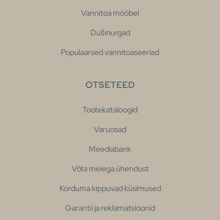
Vannitoa mööbel
Dušinurgad
Populaarsed vannitoaseeriad
OTSETEED
Tootekataloogid
Varuosad
Meediabank
Võta meiega ühendust
Korduma kippuvad küsimused
Garantii ja reklamatsioonid