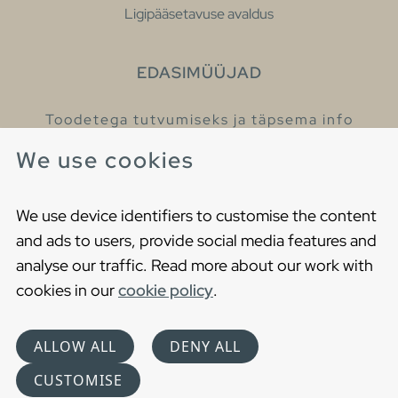
Ligipääsetavuse avaldus
EDASIMÜÜJAD
Toodetega tutvumiseks ja täpsema info
saamiseks külastage meie edasimüüjaid.
We use cookies
Leia lähim edasimüüja
We use device identifiers to customise the content
and ads to users, provide social media features and
analyse our traffic. Read more about our work with
cookies in our
cookie policy
.
Copyright © 2021 Gustavsberg. All Rights Reserved
Cookies
Privaatsuspoliitika
ALLOW ALL
DENY ALL
Choose language
CUSTOMISE