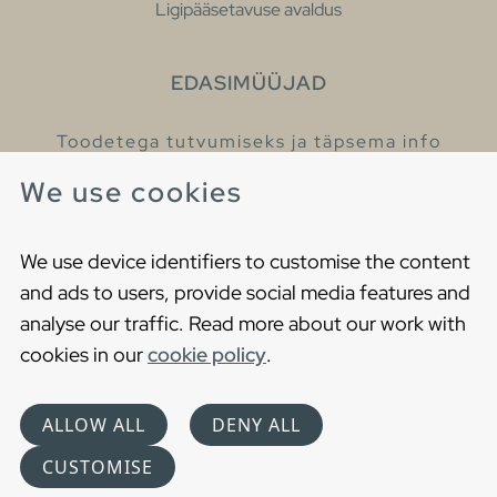
Ligipääsetavuse avaldus
EDASIMÜÜJAD
Toodetega tutvumiseks ja täpsema info
saamiseks külastage meie edasimüüjaid.
We use cookies
Leia lähim edasimüüja
We use device identifiers to customise the content
and ads to users, provide social media features and
analyse our traffic. Read more about our work with
cookies in our
cookie policy
.
Copyright © 2021 Gustavsberg. All Rights Reserved
Cookies
Privaatsuspoliitika
ALLOW ALL
DENY ALL
Choose language
CUSTOMISE