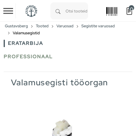
0
Skip to main content
Type 1 or more characters for results.
Gustavsberg
Tooted
Varuosad
Segistite varuosad
Valamusegistid
ERATARBIJA
PROFESSIONAAL
Valamusegisti tööorgan