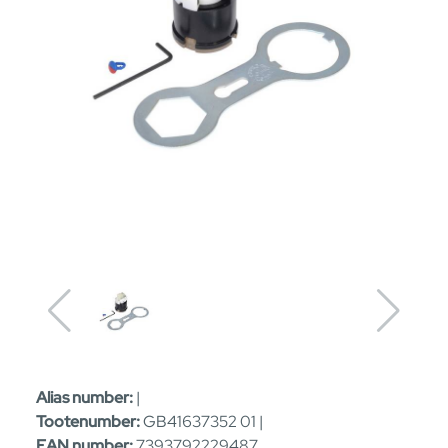
Alias number:
|
Tootenumber:
GB41637352 01 |
EAN number:
7393792229487