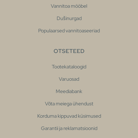
Vannitoa mööbel
Dušinurgad
Populaarsed vannitoaseeriad
OTSETEED
Tootekataloogid
Varuosad
Meediabank
Võta meiega ühendust
Korduma kippuvad küsimused
Garantii ja reklamatsioonid