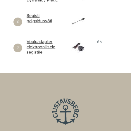
Segisti
paigaldusvõti
Vooluadapter
6 V
elektroonilisele
segistile