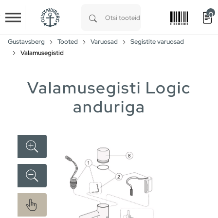
0
Skip to main content
Type 1 or more characters for results.
Gustavsberg
Tooted
Varuosad
Segistite varuosad
Valamusegistid
Valamusegisti Logic
anduriga