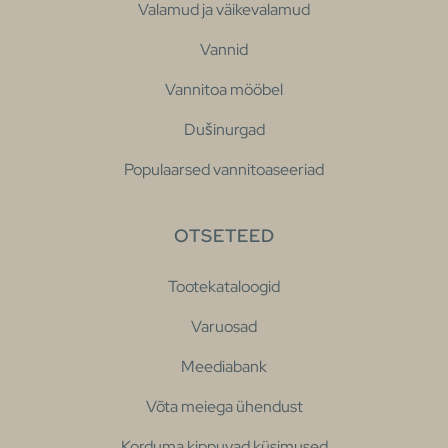
Valamud ja väikevalamud
Vannid
Vannitoa mööbel
Dušinurgad
Populaarsed vannitoaseeriad
OTSETEED
Tootekataloogid
Varuosad
Meediabank
Võta meiega ühendust
Korduma kippuvad küsimused