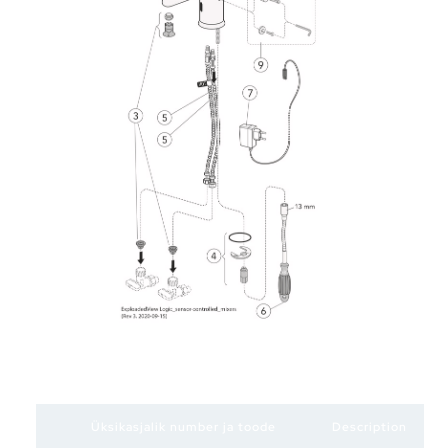
Üksikasjalik number ja toode
Description