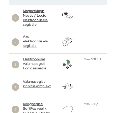
Magnetklapp
Nautic / Logic
elektroonilisele
segistile
Aku
elektroonilisele
segistile
Elektroonilise
Male M18,5x1
valamusegisti
Logic aeraator
Valamusegisti
kinnituskomplekt
Köögisegisti
M10x1-G3/8
SoftPex voolik,
Dynamic / Metic