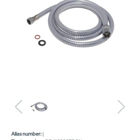
Alias number:
|