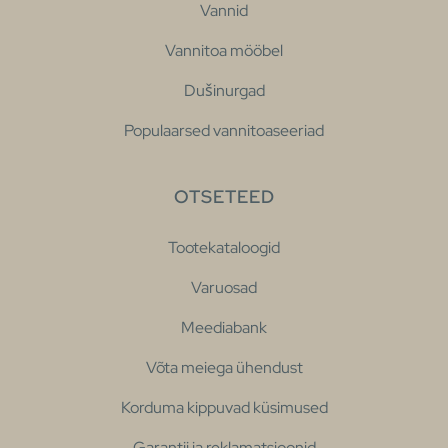
Vannid
Vannitoa mööbel
Dušinurgad
Populaarsed vannitoaseeriad
OTSETEED
Tootekataloogid
Varuosad
Meediabank
Võta meiega ühendust
Korduma kippuvad küsimused
Garantii ja reklamatsioonid