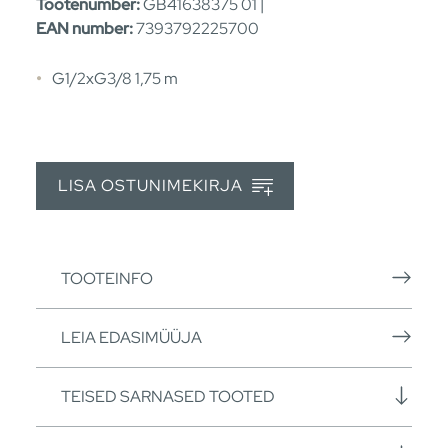
Tootenumber:
GB41638375 01 |
EAN number:
7393792225700
G1/2xG3/8 1,75 m
LISA OSTUNIMEKIRJA
TOOTEINFO
LEIA EDASIMÜÜJA
TEISED SARNASED TOOTED