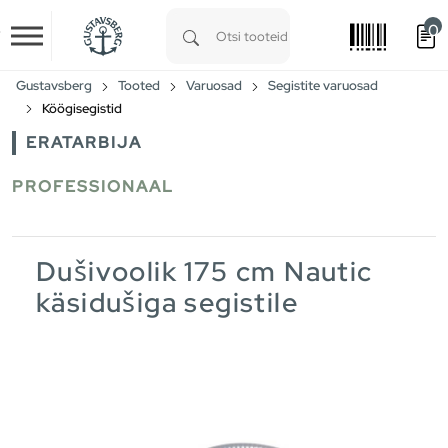
0
Skip to main content
Type 1 or more characters for results.
Gustavsberg
Tooted
Varuosad
Segistite varuosad
Köögisegistid
ERATARBIJA
PROFESSIONAAL
Dušivoolik 175 cm Nautic
käsidušiga segistile