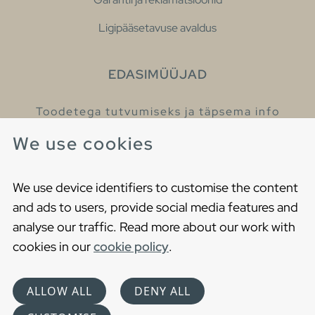
Ligipääsetavuse avaldus
EDASIMÜÜJAD
Toodetega tutvumiseks ja täpsema info
saamiseks külastage meie edasimüüjaid.
We use cookies
Leia lähim edasimüüja
We use device identifiers to customise the content
and ads to users, provide social media features and
analyse our traffic. Read more about our work with
cookies in our
cookie policy
.
Copyright © 2021 Gustavsberg. All Rights Reserved
Cookies
Privaatsuspoliitika
ALLOW ALL
DENY ALL
Choose language