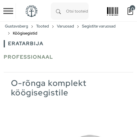
0
Skip to main content
Type 1 or more characters for results.
Gustavsberg
Tooted
Varuosad
Segistite varuosad
Köögisegistid
ERATARBIJA
PROFESSIONAAL
O-rõnga komplekt
köögisegistile