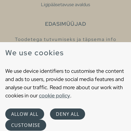
Ligipääsetavuse avaldus
EDASIMÜÜJAD
Toodetega tutvumiseks ja täpsema info
saamiseks külastage meie edasimüüjaid.
We use cookies
Leia lähim edasimüüja
We use device identifiers to customise the content
and ads to users, provide social media features and
analyse our traffic. Read more about our work with
cookies in our
cookie policy
.
Copyright © 2021 Gustavsberg. All Rights Reserved
Cookies
Privaatsuspoliitika
ALLOW ALL
DENY ALL
Choose language
CUSTOMISE