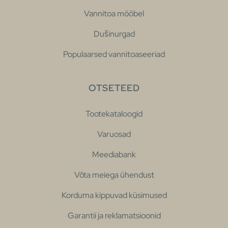
Vannitoa mööbel
Dušinurgad
Populaarsed vannitoaseeriad
OTSETEED
Tootekataloogid
Varuosad
Meediabank
Võta meiega ühendust
Korduma kippuvad küsimused
Garantii ja reklamatsioonid