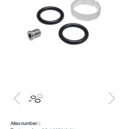
Alias number:
|