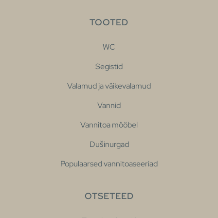
TOOTED
WC
Segistid
Valamud ja väikevalamud
Vannid
Vannitoa mööbel
Dušinurgad
Populaarsed vannitoaseeriad
OTSETEED