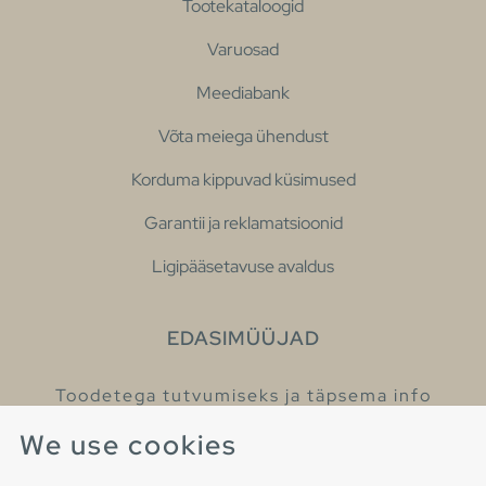
Tootekataloogid
Varuosad
Meediabank
Võta meiega ühendust
Korduma kippuvad küsimused
Garantii ja reklamatsioonid
Ligipääsetavuse avaldus
EDASIMÜÜJAD
Toodetega tutvumiseks ja täpsema info
saamiseks külastage meie edasimüüjaid.
We use cookies