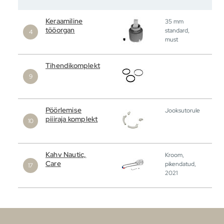
Keraamiline
35 mm
tööorgan
standard,
must
Tihendikomplekt
Pöörlemise
Jooksutorule
piiiraja komplekt
Kahv Nautic,
Kroom,
Care
pikendatud,
2021