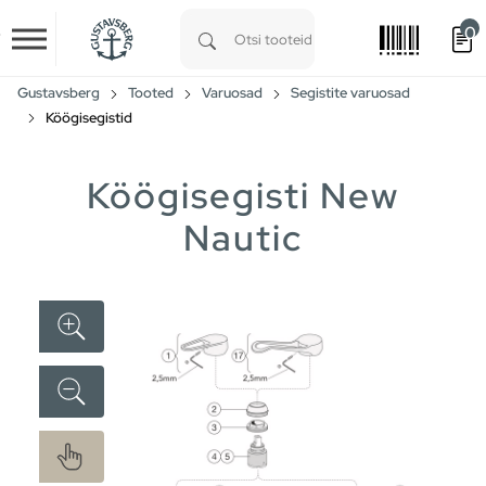
0
Skip to main content
Type 1 or more characters for results.
Gustavsberg
Tooted
Varuosad
Segistite varuosad
Köögisegistid
Köögisegisti New
Nautic