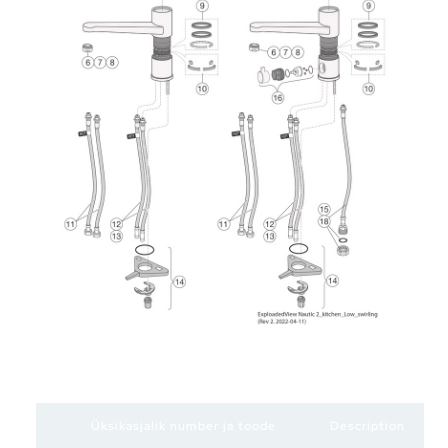
Üksikasjalik number ja toode
Description