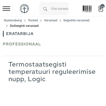
0
Skip to main content
Type 1 or more characters for results.
Gustavsberg
Tooted
Varuosad
Segistite varuosad
Dušisegisti varuosad
ERATARBIJA
PROFESSIONAAL
Termostaatsegisti
temperatuuri reguleerimise
nupp, Logic