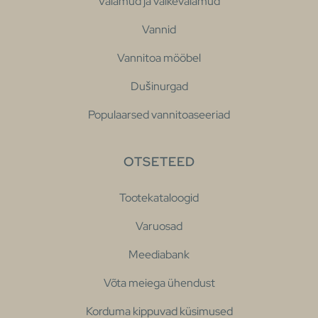
Valamud ja väikevalamud
Vannid
Vannitoa mööbel
Dušinurgad
Populaarsed vannitoaseeriad
OTSETEED
Tootekataloogid
Varuosad
Meediabank
Võta meiega ühendust
Korduma kippuvad küsimused