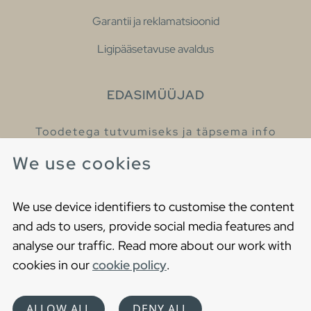
Garantii ja reklamatsioonid
Ligipääsetavuse avaldus
EDASIMÜÜJAD
Toodetega tutvumiseks ja täpsema info
saamiseks külastage meie edasimüüjaid.
We use cookies
Leia lähim edasimüüja
We use device identifiers to customise the content
and ads to users, provide social media features and
analyse our traffic. Read more about our work with
cookies in our
cookie policy
.
Copyright © 2021 Gustavsberg. All Rights Reserved
Cookies
Privaatsuspoliitika
ALLOW ALL
DENY ALL