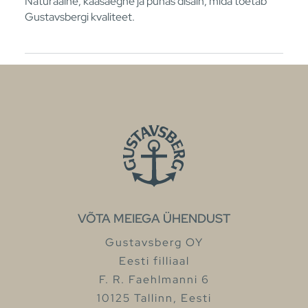
Naturaalne, kaasaegne ja puhas disain, mida toetab
Gustavsbergi kvaliteet.
VÕTA MEIEGA ÜHENDUST
Gustavsberg OY
Eesti filliaal
F. R. Faehlmanni 6
10125 Tallinn, Eesti