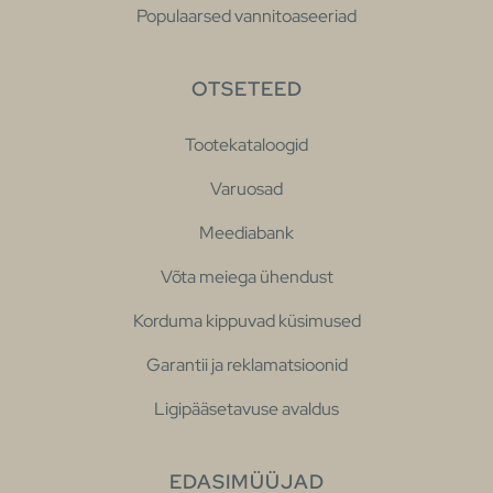
Populaarsed vannitoaseeriad
OTSETEED
Tootekataloogid
Varuosad
Meediabank
Võta meiega ühendust
Korduma kippuvad küsimused
Garantii ja reklamatsioonid
Ligipääsetavuse avaldus
EDASIMÜÜJAD