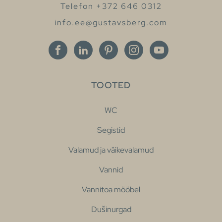
Telefon +372 646 0312
info.ee@gustavsberg.com
TOOTED
WC
Segistid
Valamud ja väikevalamud
Vannid
Vannitoa mööbel
Dušinurgad