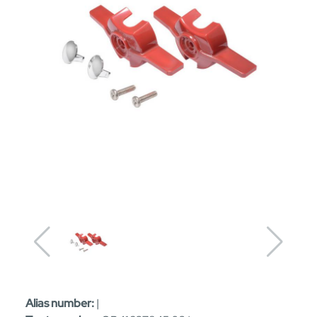
Alias number:
|