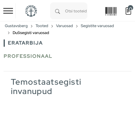
0
Skip to main content
Type 1 or more characters for results.
Gustavsberg
Tooted
Varuosad
Segistite varuosad
Dušisegisti varuosad
ERATARBIJA
PROFESSIONAAL
Temostaatsegisti
invanupud