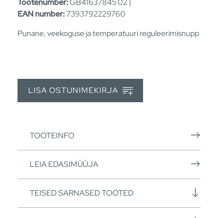
Tootenumber:
GB41637845 02 |
EAN number:
7393792229760
Punane, veekoguse ja temperatuuri reguleerimisnupp
LISA OSTUNIMEKIRJA
TOOTEINFO
LEIA EDASIMÜÜJA
TEISED SARNASED TOOTED