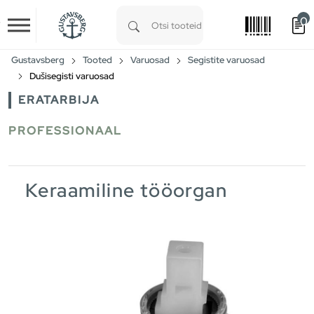
0
Skip to main content
Type 1 or more characters for results.
Gustavsberg
Tooted
Varuosad
Segistite varuosad
Dušisegisti varuosad
ERATARBIJA
PROFESSIONAAL
Keraamiline tööorgan