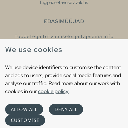
Ligipääsetavuse avaldus
EDASIMÜÜJAD
Toodetega tutvumiseks ja täpsema info
saamiseks külastage meie edasimüüjaid.
We use cookies
Leia lähim edasimüüja
We use device identifiers to customise the content
and ads to users, provide social media features and
analyse our traffic. Read more about our work with
cookies in our
cookie policy
.
Copyright © 2021 Gustavsberg. All Rights Reserved
Cookies
Privaatsuspoliitika
ALLOW ALL
DENY ALL
Choose language
CUSTOMISE