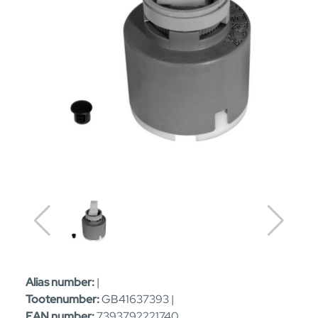
Alias number:
|
Tootenumber:
GB41637393 |
EAN number:
7393792221740