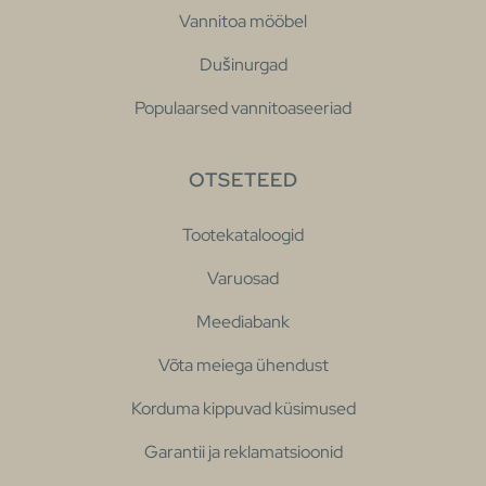
Vannitoa mööbel
Dušinurgad
Populaarsed vannitoaseeriad
OTSETEED
Tootekataloogid
Varuosad
Meediabank
Võta meiega ühendust
Korduma kippuvad küsimused
Garantii ja reklamatsioonid