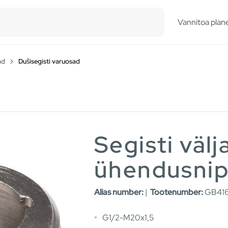
esults.
Vannitoa plane
ad
Dušisegisti varuosad
Segisti välj
ühendusnip
Alias number:
|
Tootenumber:
GB416
G1/2-M20x1,5