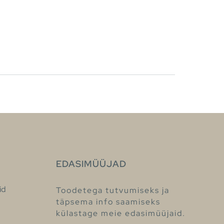
EDASIMÜÜJAD
id
Toodetega tutvumiseks ja
täpsema info saamiseks
külastage meie edasimüüjaid.