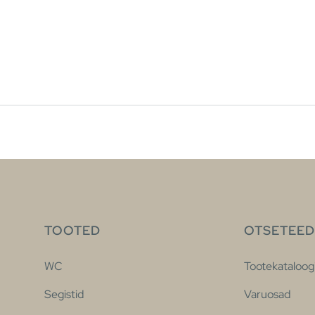
TOOTED
OTSETEED
WC
Tootekataloog
Segistid
Varuosad