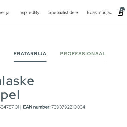
0
erija
InspiredBy
Spetsialistidele
Edasimüüjad
ERATARBIJA
PROFESSIONAAL
alaske
pel
34757 01 |
EAN number:
7393792210034