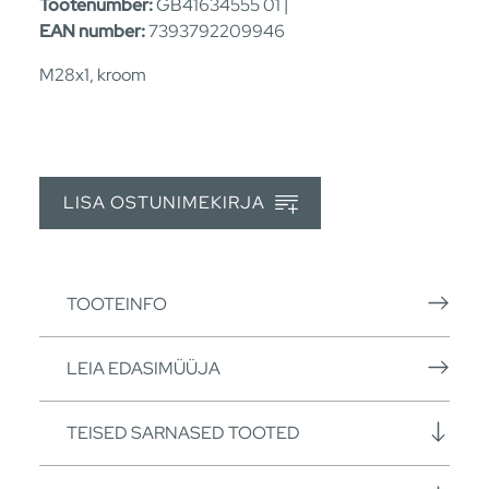
Tootenumber:
GB41634555 01 |
EAN number:
7393792209946
M28x1, kroom
LISA OSTUNIMEKIRJA
TOOTEINFO
LEIA EDASIMÜÜJA
TEISED SARNASED TOOTED