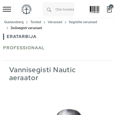
0
Skip to main content
Type 1 or more characters for results.
Gustavsberg
Tooted
Varuosad
Segistite varuosad
Dušisegisti varuosad
ERATARBIJA
PROFESSIONAAL
Vannisegisti Nautic
aeraator