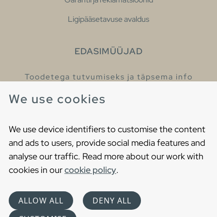
Ligipääsetavuse avaldus
EDASIMÜÜJAD
Toodetega tutvumiseks ja täpsema info
saamiseks külastage meie edasimüüjaid.
We use cookies
Leia lähim edasimüüja
We use device identifiers to customise the content
and ads to users, provide social media features and
analyse our traffic. Read more about our work with
cookies in our
cookie policy
.
Copyright © 2021 Gustavsberg. All Rights Reserved
Cookies
Privaatsuspoliitika
ALLOW ALL
DENY ALL
Choose language