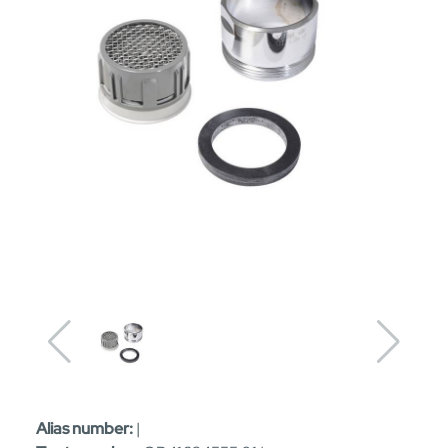
Alias number:
|