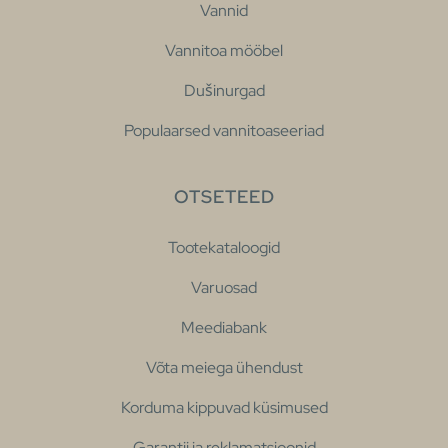
Vannid
Vannitoa mööbel
Dušinurgad
Populaarsed vannitoaseeriad
OTSETEED
Tootekataloogid
Varuosad
Meediabank
Võta meiega ühendust
Korduma kippuvad küsimused
Garantii ja reklamatsioonid