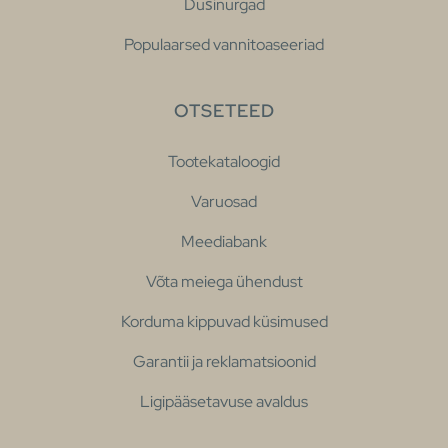
Dušinurgad
Populaarsed vannitoaseeriad
OTSETEED
Tootekataloogid
Varuosad
Meediabank
Võta meiega ühendust
Korduma kippuvad küsimused
Garantii ja reklamatsioonid
Ligipääsetavuse avaldus