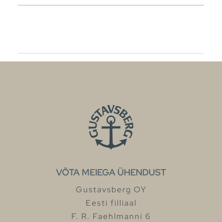
VÕTA MEIEGA ÜHENDUST
Gustavsberg OY
Eesti filliaal
F. R. Faehlmanni 6