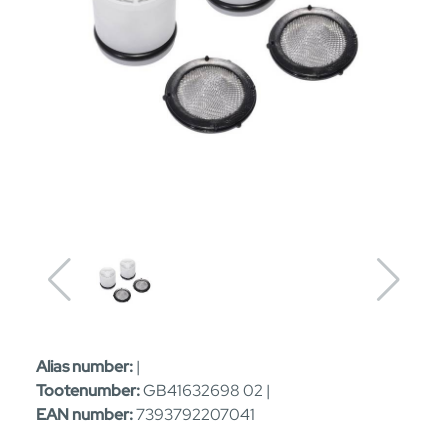
Alias number:
|
Tootenumber:
GB41632698 02 |
EAN number:
7393792207041