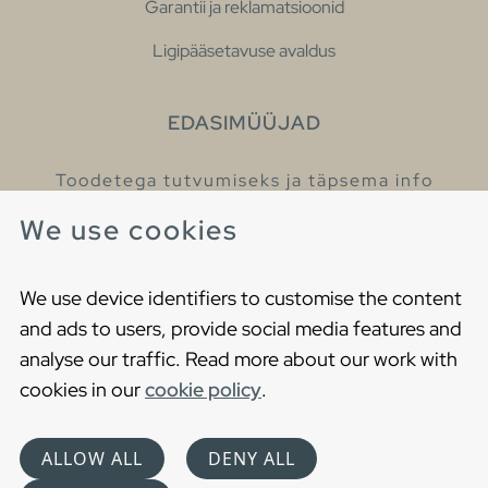
Garantii ja reklamatsioonid
Ligipääsetavuse avaldus
EDASIMÜÜJAD
Toodetega tutvumiseks ja täpsema info
saamiseks külastage meie edasimüüjaid.
We use cookies
Leia lähim edasimüüja
We use device identifiers to customise the content
and ads to users, provide social media features and
analyse our traffic. Read more about our work with
cookies in our
cookie policy
.
Copyright © 2021 Gustavsberg. All Rights Reserved
Cookies
Privaatsuspoliitika
ALLOW ALL
DENY ALL
Choose language