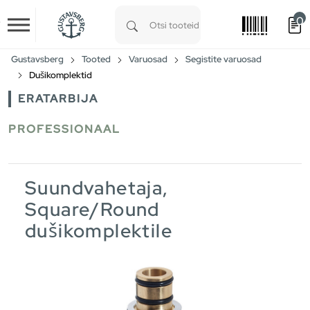
0
Skip to main content
Type 1 or more characters for results.
Gustavsberg
Tooted
Varuosad
Segistite varuosad
Dušikomplektid
ERATARBIJA
PROFESSIONAAL
Suundvahetaja,
Square/Round
dušikomplektile