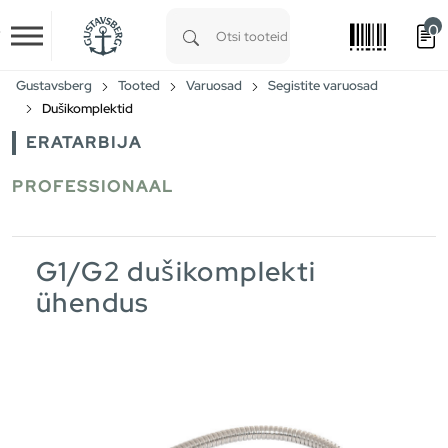
0
Skip to main content
Type 1 or more characters for results.
Gustavsberg
Tooted
Varuosad
Segistite varuosad
Dušikomplektid
ERATARBIJA
PROFESSIONAAL
G1/G2 dušikomplekti
ühendus