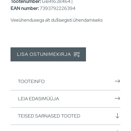
Tootenumber:
GB41638464 |
EAN number:
7393792226394
Veeühendusega alt dušisegisti ühendamiseks
LISA OSTUNIMEKIRJA
TOOTEINFO
LEIA EDASIMÜÜJA
TEISED SARNASED TOOTED