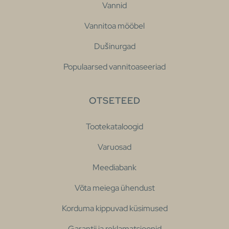
Vannid
Vannitoa mööbel
Dušinurgad
Populaarsed vannitoaseeriad
OTSETEED
Tootekataloogid
Varuosad
Meediabank
Võta meiega ühendust
Korduma kippuvad küsimused
Garantii ja reklamatsioonid