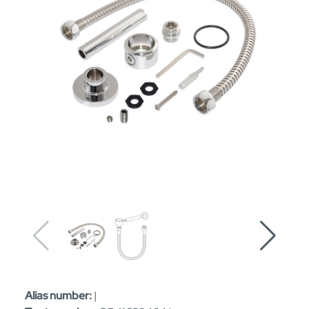
Alias number:
|