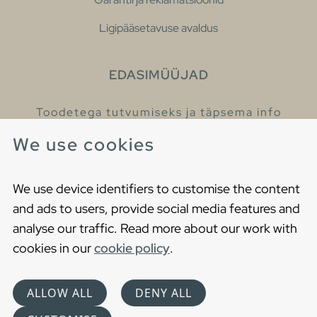
Ligipääsetavuse avaldus
EDASIMÜÜJAD
Toodetega tutvumiseks ja täpsema info
saamiseks külastage meie edasimüüjaid.
We use cookies
Leia lähim edasimüüja
We use device identifiers to customise the content
and ads to users, provide social media features and
analyse our traffic. Read more about our work with
cookies in our
cookie policy
.
Copyright © 2021 Gustavsberg. All Rights Reserved
Cookies
Privaatsuspoliitika
ALLOW ALL
DENY ALL
Choose language