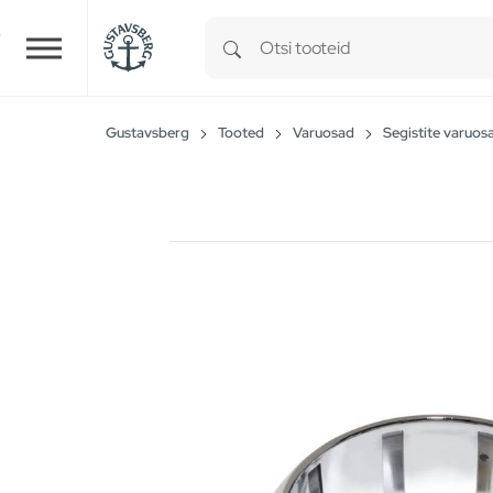
Type 1 or more characters for r
Skip to main content
Gustavsberg
Tooted
Varuosad
Segistite varuos