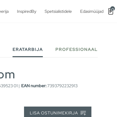
0
erija
InspiredBy
Spetsialistidele
Edasimüüjad
ERATARBIJA
PROFESSIONAAL
oom
39523 01 |
EAN number:
7393792232913
LISA OSTUNIMEKIRJA