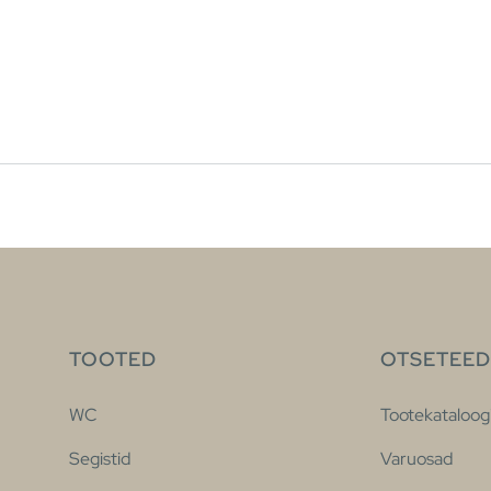
TOOTED
OTSETEED
WC
Tootekataloog
Segistid
Varuosad