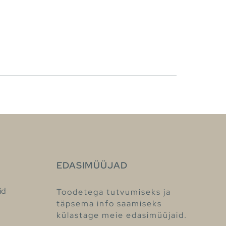
EDASIMÜÜJAD
id
Toodetega tutvumiseks ja
täpsema info saamiseks
külastage meie edasimüüjaid.