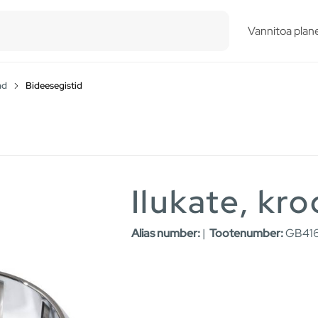
esults.
Vannitoa plane
ad
Bideesegistid
Ilukate, kr
Alias number:
|
Tootenumber:
GB416