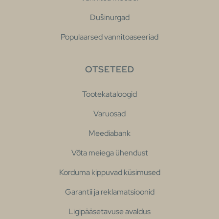
Dušinurgad
Populaarsed vannitoaseeriad
OTSETEED
Tootekataloogid
Varuosad
Meediabank
Võta meiega ühendust
Korduma kippuvad küsimused
Garantii ja reklamatsioonid
Ligipääsetavuse avaldus