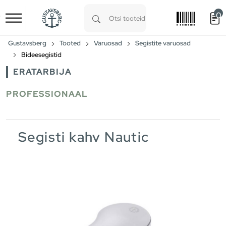
0
Skip to main content
Type 1 or more characters for results.
Gustavsberg
Tooted
Varuosad
Segistite varuosad
Bideesegistid
ERATARBIJA
PROFESSIONAAL
Segisti kahv Nautic