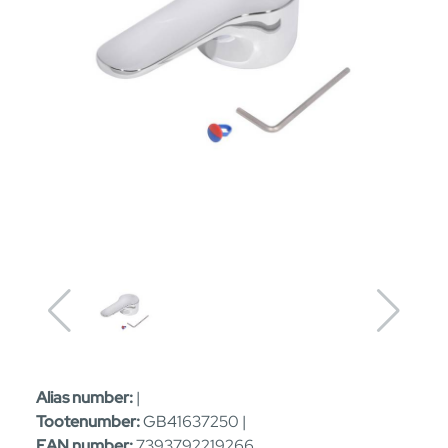
Alias number:
|
Tootenumber:
GB41637250 |
EAN number:
7393792219266