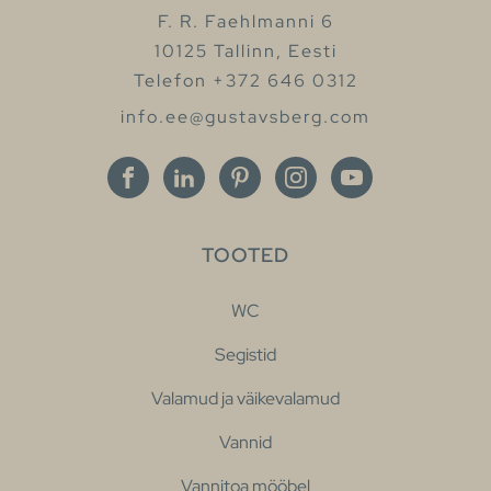
F. R. Faehlmanni 6
10125 Tallinn, Eesti
Telefon +372 646 0312
info.ee@gustavsberg.com
TOOTED
WC
Segistid
Valamud ja väikevalamud
Vannid
Vannitoa mööbel