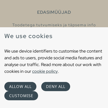
EDASIMÜÜJAD
Toodetega tutvumiseks ja täpsema info
saamiseks külastage meie edasimüüjaid.
We use cookies
Leia lähim edasimüüja
We use device identifiers to customise the content
and ads to users, provide social media features and
analyse our traffic. Read more about our work with
cookies in our
cookie policy
.
Copyright © 2021 Gustavsberg. All Rights Reserved
Cookies
Privaatsuspoliitika
ALLOW ALL
DENY ALL
Choose language
CUSTOMISE