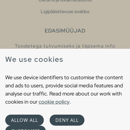
Ligipääsetavuse avaldus
EDASIMÜÜJAD
Toodetega tutvumiseks ja täpsema info
saamiseks külastage meie edasimüüjaid.
We use cookies
Leia lähim edasimüüja
We use device identifiers to customise the content
and ads to users, provide social media features and
analyse our traffic. Read more about our work with
cookies in our
cookie policy
.
Copyright © 2021 Gustavsberg. All Rights Reserved
Cookies
Privaatsuspoliitika
ALLOW ALL
DENY ALL
Choose language