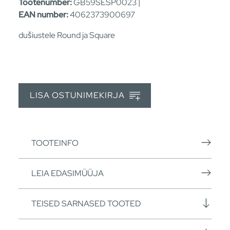
Tootenumber:
GB59SESP0023 |
EAN number:
4062373900697
dušiustele Round ja Square
LISA OSTUNIMEKIRJA
TOOTEINFO
LEIA EDASIMÜÜJA
TEISED SARNASED TOOTED