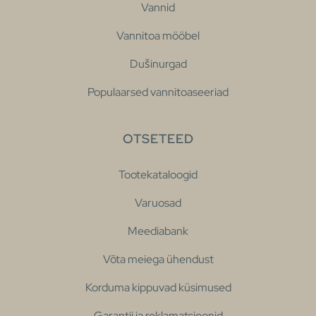
Vannid
Vannitoa mööbel
Dušinurgad
Populaarsed vannitoaseeriad
OTSETEED
Tootekataloogid
Varuosad
Meediabank
Võta meiega ühendust
Korduma kippuvad küsimused
Garantii ja reklamatsioonid