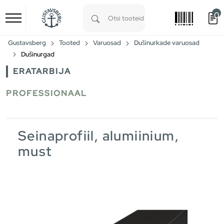
0
Skip to main content
Type 1 or more characters for results.
Gustavsberg
Tooted
Varuosad
Dušinurkade varuosad
Dušinurgad
ERATARBIJA
PROFESSIONAAL
Seinaprofiil, alumiinium,
must