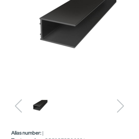
Alias number:
|